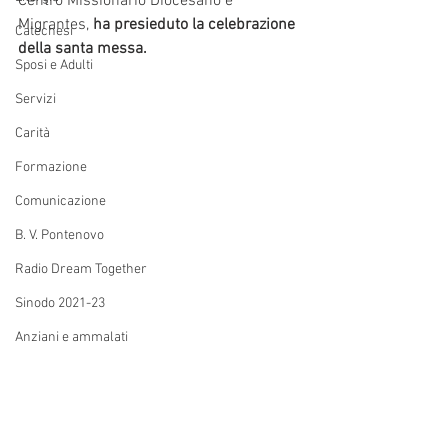
Centro Missionario Diocesano e 
Migrantes, 
ha presieduto la celebrazione 
Catechesi
della santa messa. 
Sposi e Adulti
Servizi
Carità
Formazione
Comunicazione
B. V. Pontenovo
Radio Dream Together
Sinodo 2021-23
Anziani e ammalati