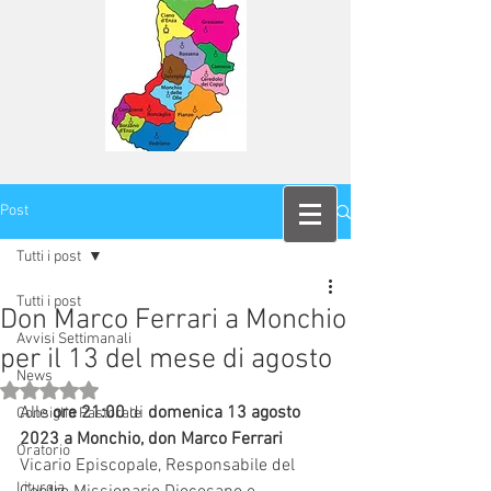
Post
Tutti i post
Tutti i post
Don Marco Ferrari a Monchio
Avvisi Settimanali
per il 13 del mese di agosto
News
Valutazione NaN stelle su 5.
Alle 
ore 21:00 
di 
domenica 13 agosto 
Consiglio Pastorale
2023 a Monchio, don Marco Ferrari 
Oratorio
Vicario Episcopale, Responsabile del 
Liturgia