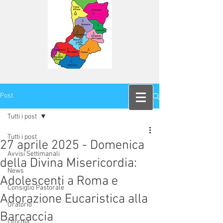
Post
Tutti i post
Tutti i post
27 aprile 2025 - Domenica
Avvisi Settimanali
della Divina Misericordia:
News
Adolescenti a Roma e
Consiglio Pastorale
Adorazione Eucaristica alla
Oratorio
Barcaccia
Liturgia