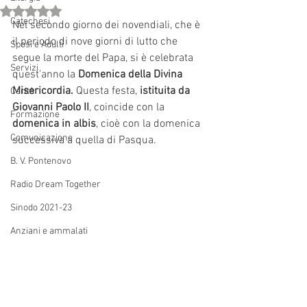
Valutazione NaN stelle su 5.
Catechesi
Nel secondo giorno dei novendiali, che è 
il periodo di nove giorni di lutto che 
Sposi e Adulti
segue la morte del Papa, si è celebrata 
Servizi
quest'anno la 
Domenica della Divina 
Misericordia.
 Questa festa, 
istituita da 
Carità
Giovanni Paolo II
, coincide con la 
Formazione
domenica in albis
, cioè con la domenica 
Comunicazione
successiva a quella di Pasqua.
B. V. Pontenovo
Radio Dream Together
Sinodo 2021-23
Anziani e ammalati