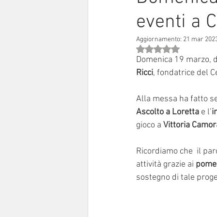
eventi a C
Sinodo 2021-23
Anziani e a
Aggiornamento:
21 mar 202
Valutazione NaN stell
Domenica 19 marzo, du
Ricci
, fondatrice del 
Alla messa ha fatto se
Ascolto a Loretta
 e l’
i
gioco a
 Vittoria Camor
Ricordiamo che  il parc
attività grazie ai 
pomer
sostegno di tale proge