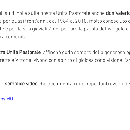
i su di noi e sulla nostra Unità Pastorale anche 
don Valeri
 per quasi trent’anni, dal 1984 al 2010, molto conosciuto e
e e per la sua giovialità nel portare la parola del Vangelo e
tra comunità. 
ra Unità Pastorale
, affinché goda sempre della generosa op
tta e Vittoria, vivono con spirito di gioiosa condivisione l’
n 
semplice video
 che documenta i due importanti eventi del
npswiU