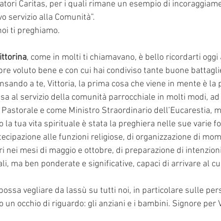
atori Caritas, per i quali rimane un esempio di incoraggiame
o servizio alla Comunità”. 
noi ti preghiamo. 
ittorina
, come in molti ti chiamavano, è bello ricordarti oggi
pre voluto bene e con cui hai condiviso tante buone battaglie
nsando a te, Vittoria, la prima cosa che viene in mente è la 
ssa al servizio della comunità parrocchiale in molti modi, 
astorale e come Ministro Straordinario dell’Eucarestia, ma 
la tua vita spirituale è stata la preghiera nelle sue varie f
ecipazione alle funzioni religiose, di organizzazione di mom
i nei mesi di maggio e ottobre, di preparazione di intenzion
li, ma ben ponderate e significative, capaci di arrivare al cu
ssa vegliare da lassù su tutti noi, in particolare sulle per
un occhio di riguardo: gli anziani e i bambini. Signore per Vi