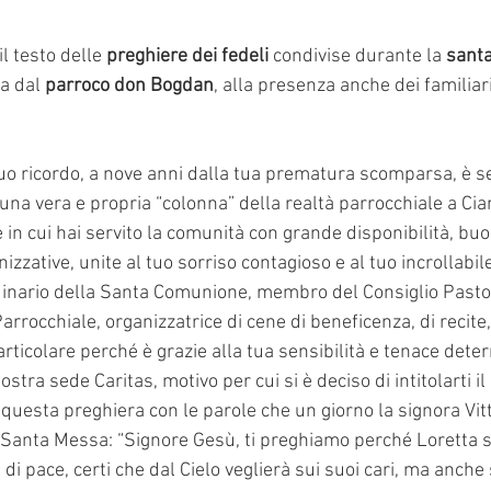
l testo delle 
preghiere dei fedeli 
condivise durante la 
sant
a dal 
parroco don Bogdan
, alla presenza anche dei familiari
 tuo ricordo, a nove anni dalla tua prematura scomparsa, è s
 una vera e propria “colonna” della realtà parrocchiale a Cian
e in cui hai servito la comunità con grande disponibilità, buo
izzative, unite al tuo sorriso contagioso e al tuo incrollabil
dinario della Santa Comunione, membro del Consiglio Pastor
rrocchiale, organizzatrice di cene di beneficenza, di recite
particolare perché è grazie alla tua sensibilità e tenace dete
stra sede Caritas, motivo per cui si è deciso di intitolarti il
uesta preghiera con le parole che un giorno la signora Vitto
Santa Messa: “Signore Gesù, ti preghiamo perché Loretta sia
 di pace, certi che dal Cielo veglierà sui suoi cari, ma anche s