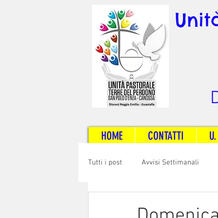
Unit
D
HOME
CONTATTI
U.
Tutti i post
Avvisi Settimanali
Sposi e Adulti
Servizi
C
Domenica