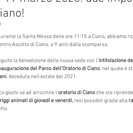
iano!
mmalati
3
e su 5.
rante la Santa Messa delle ore 11:15 a Ciano, abbiamo ric
Centro Ascolto di Ciano, a 9 anni dalla scomparsa.
guito la benedizione della nuova sede con l’
intitolazione de
naugurazione del Parco dell’Oratorio di Ciano
, nel quale è s
ani
, deceduta nell'estate del 2021.
o giochi va ad arricchire l’
oratorio di Ciano
 che sta riprende
iggi animati di giovedì e venerdì,
 resi possibili grazie alla 
ra
tto.