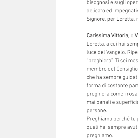
bisognosi e sugli oper
delicato ed impegnativ
Signore, per Loretta, 
Carissima Vittoria
, o 
V
Loretta, a cui hai sem
luce del Vangelo. Ripe
“preghiera”. Ti sei me
membro del Consiglio P
che ha sempre guidato 
forma di costante part
preghiera come i rosar
mai banali e superficia
persone. 
Preghiamo perché tu po
quali hai sempre avuto 
preghiamo.