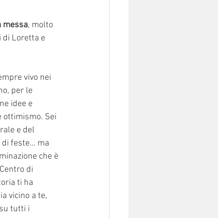
a messa
, molto 
 di Loretta e 
empre vivo nei 
o, per le 
ne idee e 
e ottimismo. Sei 
ale e del 
, di feste… ma 
rminazione che è 
 Centro di 
ria ti ha 
 vicino a te, 
u tutti i 