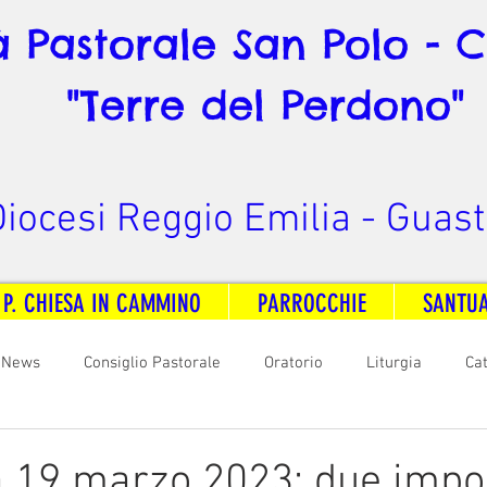
à Pastorale San Polo - 
"Terre del Perdono"
iocesi Reggio Emilia - Guast
 P. CHIESA IN CAMMINO
PARROCCHIE
SANTU
News
Consiglio Pastorale
Oratorio
Liturgia
Ca
arità
Formazione
Comunicazione
B. V. Pontenovo
 19 marzo 2023: due impor