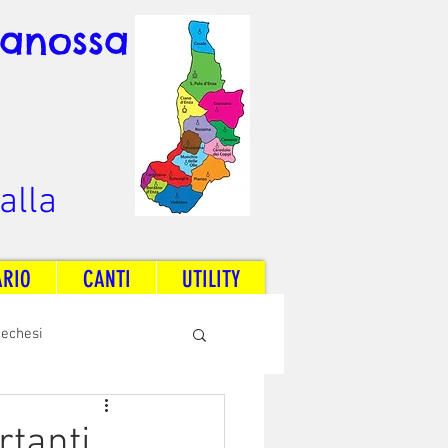
Canossa
alla
ARIO
CANTI
UTILITY
techesi
Radio Dream Together
tanti