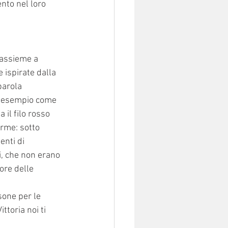
nto nel loro 
 assieme a 
 ispirate dalla 
parola 
ad esempio come 
il filo rosso 
orme: sotto 
enti di 
i, che non erano 
ore delle 
sone per le 
ttoria noi ti 