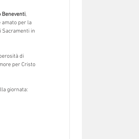
o Beneventi
, 
 amato per la 
 i Sacramenti in 
erosità di 
amore per Cristo 
la giornata: