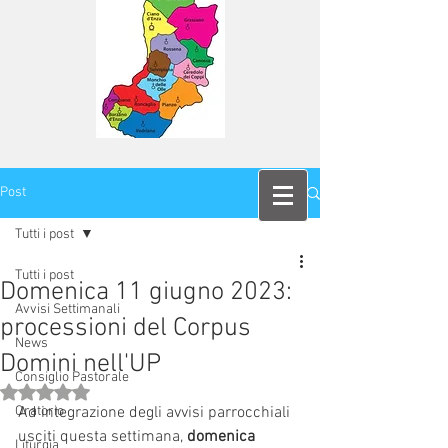
Post
Tutti i post
Tutti i post
Domenica 11 giugno 2023:
Avvisi Settimanali
processioni del Corpus
News
Domini nell'UP
Consiglio Pastorale
Valutazione NaN stelle su 5.
Oratorio
Ad integrazione degli avvisi parrocchiali 
usciti questa settimana, 
domenica 
Liturgia