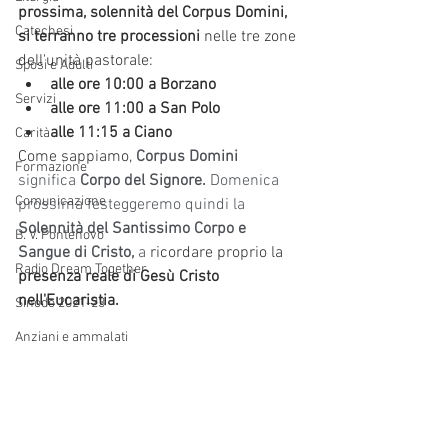
prossima, solennità del Corpus Domini, 
Catechesi
si terranno tre processioni
 nelle tre zone 
dell'unità pastorale:
Sposi e Adulti
alle ore 10:00 a Borzano
Servizi
alle ore 11:00 a San Polo 
alle 11:15 a Ciano
Carità
Come sappiamo, 
Corpus Domini
Formazione
significa 
Corpo del Signore. 
Domenica 
Comunicazione
prossima festeggeremo quindi la 
Solennità del Santissimo Corpo e 
B. V. Pontenovo
Sangue di Cristo,
 a 
ricordare proprio la
Radio Dream Together
presenza reale di Gesù Cristo 
nell'Eucaristia. 
Sinodo 2021-23
Anziani e ammalati