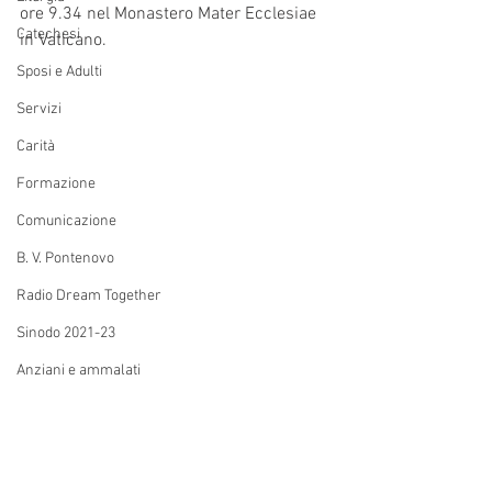
ore 9.34 nel Monastero Mater Ecclesiae 
Catechesi
in Vaticano. 
Sposi e Adulti
Servizi
Carità
Formazione
Comunicazione
B. V. Pontenovo
Radio Dream Together
Sinodo 2021-23
Anziani e ammalati