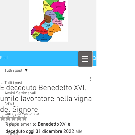
Post
Tutti i post
Tutti i post
È deceduto Benedetto XVI,
Avvisi Settimanali
umile lavoratore nella vigna
News
del Signore
Consiglio Pastorale
Valutazione NaN stelle su 5.
Oratorio
Il papa emerito 
Benedetto XVI è 
deceduto oggi 31 dicembre 2022
 alle 
Liturgia