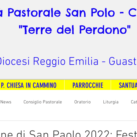
à Pastorale San Polo - 
"Terre del Perdono"
iocesi Reggio Emilia - Guast
 P. CHIESA IN CAMMINO
PARROCCHIE
SANTU
News
Consiglio Pastorale
Oratorio
Liturgia
Ca
arità
Formazione
Comunicazione
B. V. Pontenovo
ne di San Paolo 2022: Fest