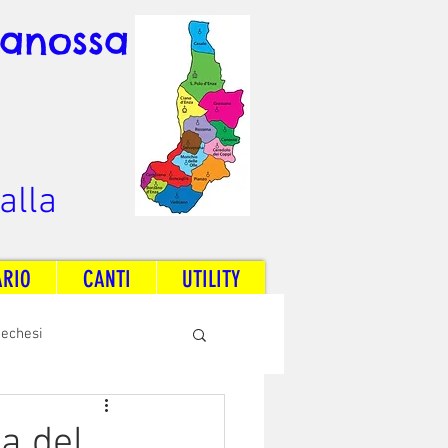
Canossa
alla
ARIO
CANTI
UTILITY
techesi
Radio Dream Together
a del