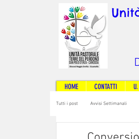
Unit
D
HOME
CONTATTI
U.
Tutti i post
Avvisi Settimanali
Sposi e Adulti
Servizi
C
Conversio