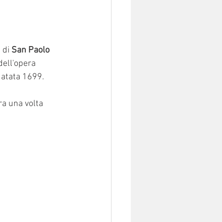
 di 
San Paolo
dell'opera 
datata 1699.  
ra una volta 