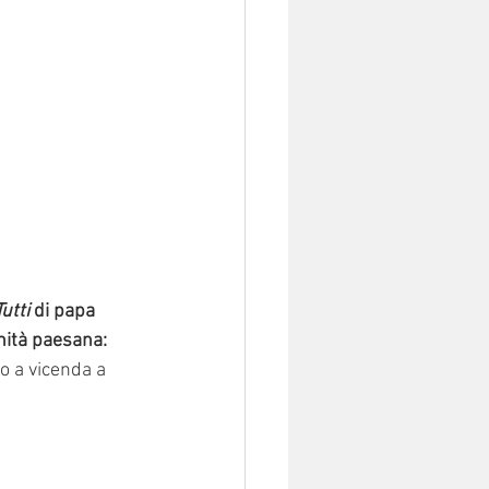
Tutti
 di papa 
nità paesana: 
o a vicenda a 