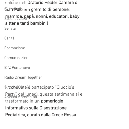
salone dell'
Oratorio Helder Camara di 
Catechesi
San Polo
 era 
gremito di persone: 
mamme, papà, nonni, educatori, baby 
Sposi e Adulti
sitter e tanti bambini! 
Servizi
Carità
Formazione
Comunicazione
B. V. Pontenovo
Radio Dream Together
Il consueto e partecipato “Ciuccio's 
Sinodo 2021-23
Party” del lunedì, questa settimana si è 
Anziani e ammalati
trasformato in un 
pomeriggio 
informativo sulla Disostruzione 
Pediatrica, curato dalla Croce Rossa.