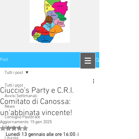
Post
Tutti i post
Tutti i post
Ciuccio's Party e C.R.I.
Avvisi Settimanali
Comitato di Canossa:
News
un'abbinata vincente!
Consiglio Pastorale
Aggiornamento:
15 gen 2025
Oratorio
Valutazione NaN stelle su 5.
Lunedì 13 gennaio alle ore 16:00
 il 
Liturgia