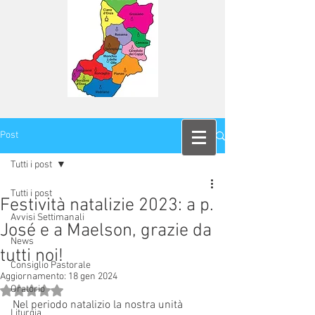
Post
Tutti i post
Tutti i post
Festività natalizie 2023: a p.
Avvisi Settimanali
José e a Maelson, grazie da
News
tutti noi!
Consiglio Pastorale
Aggiornamento:
18 gen 2024
Oratorio
Valutazione NaN stelle su 5.
Nel periodo natalizio la nostra unità 
Liturgia