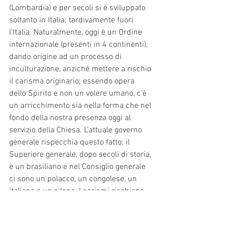
(Lombardia) e per secoli si è sviluppato 
soltanto in Italia; tardivamente fuori 
l’Italia. Naturalmente, oggi è un Ordine 
internazionale (presenti in 4 continenti), 
dando origine ad un processo di 
inculturazione, anziché mettere a rischio 
il carisma originario; essendo opera 
dello Spirito e non un volere umano, c’è 
un arricchimento sia nella forma che nel 
fondo della nostra presenza oggi al 
servizio della Chiesa. L’attuale governo 
generale rispecchia questo fatto: il 
Superiore generale, dopo secoli di storia, 
è un brasiliano e nel Consiglio generale 
ci sono un polacco, un congolese, un 
italiano e un cileno. I carismi rischiano 
di morire quando gli uomini non si 
aprono alla novità del Vangelo. Se un 
carisma va oltre le strutture di un 