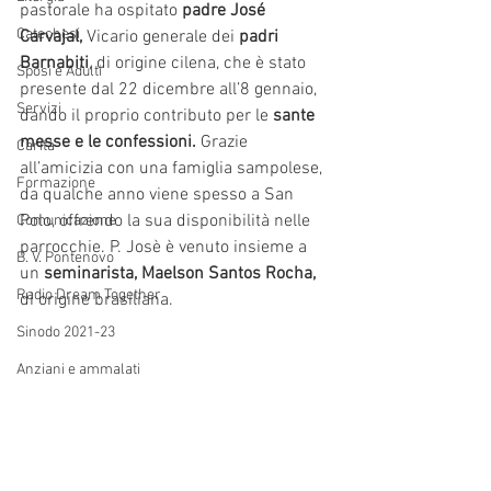
pastorale ha ospitato 
padre José 
Catechesi
Carvajal,
 Vicario generale dei 
padri 
Barnabiti
, di origine cilena, che è stato 
Sposi e Adulti
presente dal 22 dicembre all’8 gennaio, 
Servizi
dando il proprio contributo per le 
sante 
messe e le confessioni.
 Grazie 
Carità
all’amicizia con una famiglia sampolese, 
Formazione
da qualche anno viene spesso a San 
Polo, offrendo la sua disponibilità nelle 
Comunicazione
parrocchie. P. Josè è venuto insieme a 
B. V. Pontenovo
un 
seminarista, Maelson Santos Rocha,
Radio Dream Together
di origine brasiliana.
Sinodo 2021-23
Anziani e ammalati