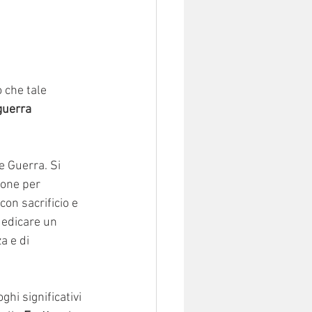
 che tale 
guerra 
e Guerra. Si 
ione per 
 con sacrificio e 
dedicare un 
a e di 
oghi significativi 