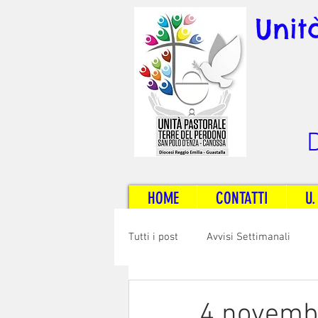
Unit
D
HOME
CONTATTI
U.
Tutti i post
Avvisi Settimanali
Sposi e Adulti
Servizi
C
4 novembr