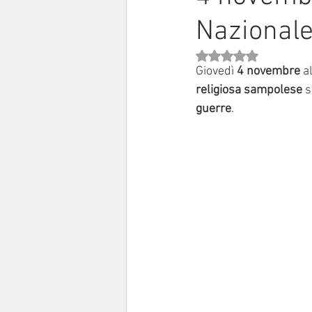
Nazionale
Sinodo 2021-23
Anziani e a
Valutazione NaN stell
Giovedì 
4 novembre
 a
religiosa sampolese
 s
guerre
.