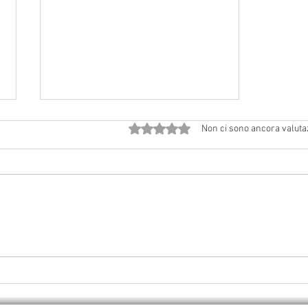
Valutazione 0 stelle su 5.
Non ci sono ancora valuta
2 agosto 2026 a Vedriano:
Solennità di Gesù Ss. Salvatore