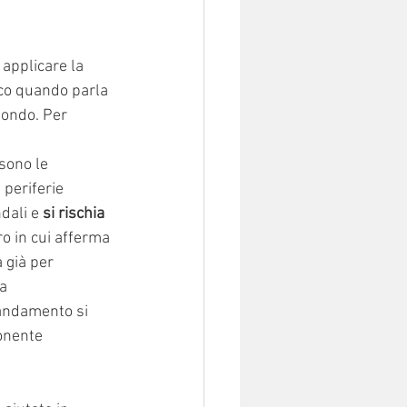
 applicare la 
sco quando parla 
mondo. Per 
sono le 
periferie 
dali e 
si rischia 
ro in cui afferma 
 già per 
a 
mandamento si 
onente 