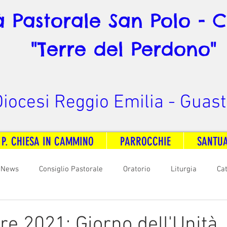
à Pastorale San Polo - 
"Terre del Perdono"
iocesi Reggio Emilia - Guast
 P. CHIESA IN CAMMINO
PARROCCHIE
SANTU
News
Consiglio Pastorale
Oratorio
Liturgia
Ca
arità
Formazione
Comunicazione
B. V. Pontenovo
e 2021: Giorno dell'Unità