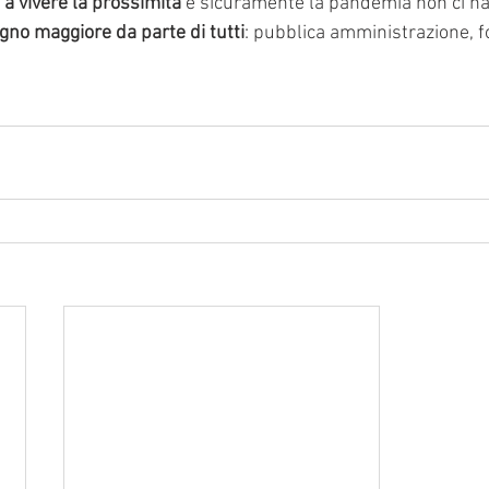
 vivere la prossimità
 e sicuramente la pandemia non ci ha 
gno maggiore da parte di tutti
: pubblica amministrazione, fo