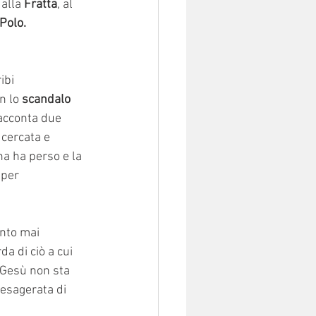
alla 
Fratta
, al 
 Polo.
ibi 
n lo 
scandalo 
racconta due 
 cercata e 
a ha perso e la 
 per 
nto mai 
a di ciò a cui 
 Gesù non sta 
esagerata di 