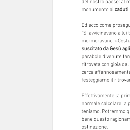
del nostro paese: al 
monumento ai 
caduti 
Ed ecco come prosegue
“Si avvicinavano a lui t
mormoravano: «Costui r
suscitato da Gesù agli 
parabole divenute fam
ritrovata con gioia dal
cerca affannosamente 
festeggiarne il ritrov
Effettivamente la prim
normale calcolare la p
teniamo. Potremmo qua
bene questo ragioname
ostinazione.