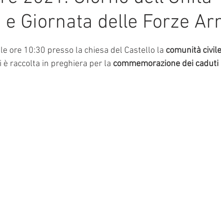
 e Giornata delle Forze A
mmalati
e su 5.
lle ore 10:30 presso la chiesa del Castello la 
comunità civile
i è raccolta in preghiera per la 
commemorazione dei caduti di