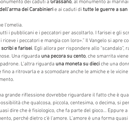
monumento dei caduti a 
Grassano
, al monumento ai marinai 
dell’arma dei Carabinieri
 e ai caduti di 
tutte le guerre a san
 l'omelia.
utti i pubblicani e i peccatori per ascoltarlo. I farisei e gli scr
iceve i peccatori e mangia con loro».” Il Vangelo si apre co
scribi e farisei
. Egli allora per rispondere allo “scandalo”, 
ose. Una riguarda 
una pecora su cento
, che smarrita viene
 padrone. L’altra riguarda 
una moneta su dieci
 che una donn
fino a ritrovarla e a scomodare anche le amiche e le vicine
amento.
a grande riflessione dovrebbe riguardare il fatto che è qua
ossibilità che qualcosa, piccola, centesima, o decima, si perd
si dire che è fisiologico, che fa parte del gioco… Eppure a
nto, perché dietro c'è l'amore. L’amore è una forma quasi 