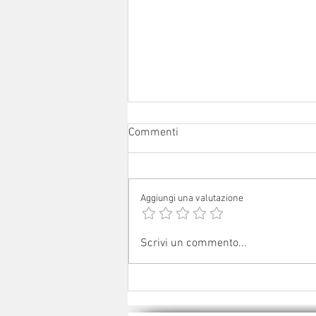
Commenti
Aggiungi una valutazione
Sabato 1° agosto 2026: festa
Scrivi un commento...
patronale a Ceredolo de' Coppi