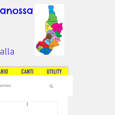
Canossa
alla
ARIO
CANTI
UTILITY
techesi
Radio Dream Together