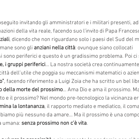
seguito invitando gli amministratori e i militari presenti, ad
tuazioni della vita reale, facendo suo l'invito di Papa France
ziali
, dicendo che non riguardano solo i paesi del Sud del 
umane sono gli
 anziani nella città
: ovunque siano collocati 
 sono periferici e questo è un gradissimo problema. Poi ci 
, i gruppi periferici
… La nostra società crea continuamente 
ittà dell’utile che poggia su meccanismi matematici o azien
o"
, facendo riferimento a Luigi Zoia che ha scritto un bel lib
po della morte del prossimo
... Ama Dio e ama il prossimo. Ma
to e il prossimo? Nel mondo pre-tecnologico la vicinanza er
mina la lontananza
, il rapporto mediato e mediatico, il co
bbiamo più nessuno da amare... Ma il prossimo è una comp
ia umana: 
senza prossimo non c’è vita
. 