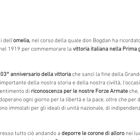
 dell'
omelia,
 nel corso della quale don Bogdan ha ricordato
ta nel 1919 per commemorare la 
vittoria italiana nella Prima 
03° anniversario della vittoria
 che sancì la fine della Grand
mportante della nostra storia e della nostra civiltà, l'occas
sentimento di
 riconoscenza per le nostre Forze Armate
 che,
doperano ogni giorno per la libertà e la pace, oltre che per 
ono immolati per gli ideali di unità nazionale, di indipendenz
resso tutto ciò andando a 
deporre le corone di alloro
 nei lu