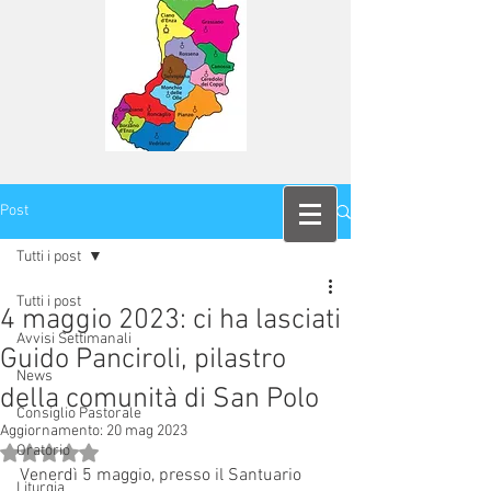
Post
Tutti i post
Tutti i post
4 maggio 2023: ci ha lasciati
Avvisi Settimanali
Guido Panciroli, pilastro
News
della comunità di San Polo
Consiglio Pastorale
Aggiornamento:
20 mag 2023
Oratorio
Valutazione NaN stelle su 5.
Venerdì 5 maggio, presso il Santuario 
Liturgia