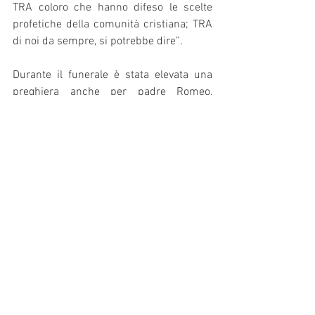
TRA coloro che hanno difeso le scelte 
profetiche della comunità cristiana; TRA 
di noi da sempre, si potrebbe dire”
.
Durante il funerale è stata elevata una 
preghiera anche per padre Romeo, 
comboniano e fratello di Guido, che ha 
reso noto nel mondo il nome della 
famiglia Panciroli, nei suoi ruoli di 
direttore della Sala Stampa Vaticana e di 
nunzio apostolico.