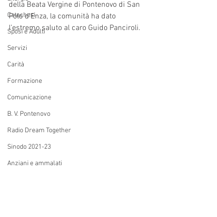
della Beata Vergine di Pontenovo di San 
Catechesi
Polo d’Enza, la comunità ha dato 
l’estremo saluto al caro Guido Panciroli. 
Sposi e Adulti
Servizi
Carità
Formazione
Comunicazione
B. V. Pontenovo
Radio Dream Together
Sinodo 2021-23
Anziani e ammalati