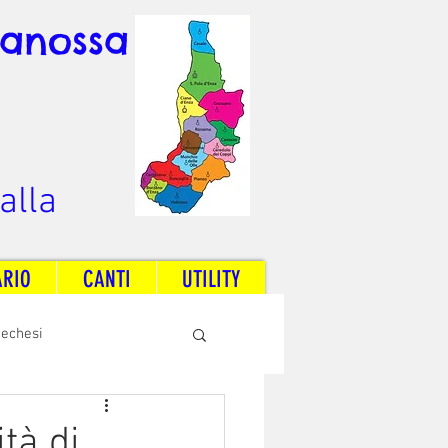
Canossa
alla
ARIO
CANTI
UTILITY
techesi
Radio Dream Together
tà di