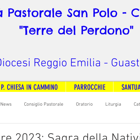
à Pastorale San Polo - 
"Terre del Perdono"
iocesi Reggio Emilia - Guast
 P. CHIESA IN CAMMINO
PARROCCHIE
SANTU
News
Consiglio Pastorale
Oratorio
Liturgia
Ca
arità
Formazione
Comunicazione
B. V. Pontenovo
re 2023: Sagra della Nativi