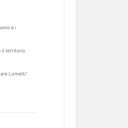
onio e i 
 il territorio 
sare Lumetti".