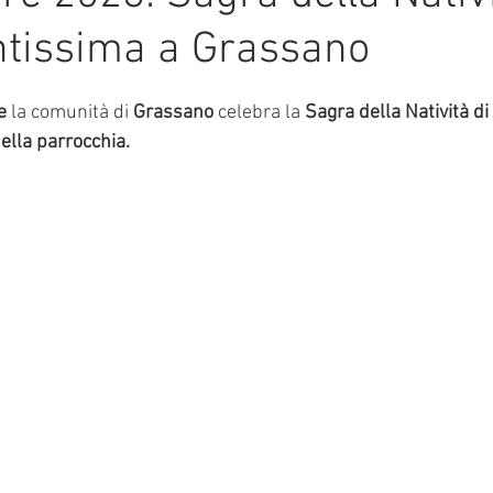
ntissima a Grassano
mmalati
e su 5.
e
 la comunità di 
Grassano
 celebra la 
Sagra della Natività di
ella parrocchia. 