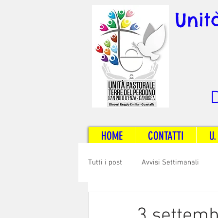
Unit
D
HOME
CONTATTI
U.
Tutti i post
Avvisi Settimanali
Sposi e Adulti
Servizi
C
3 settemb