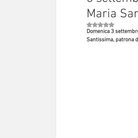
Maria Sa
Sinodo 2021-23
Anziani e a
Valutazione NaN stell
Domenica 3 settembr
Santissima, patrona d