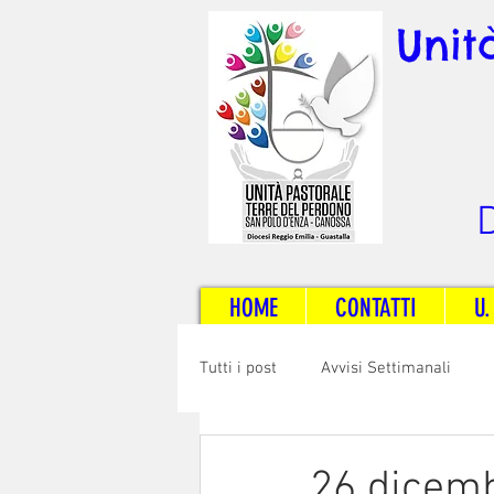
Unit
D
HOME
CONTATTI
U.
Tutti i post
Avvisi Settimanali
Sposi e Adulti
Servizi
C
26 dicemb