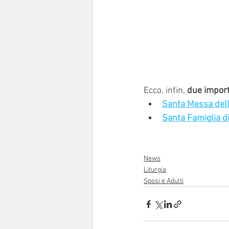
Ecco, infin, 
due impor
Santa Messa dell
Santa Famiglia d
News
Liturgia
Sposi e Adulti