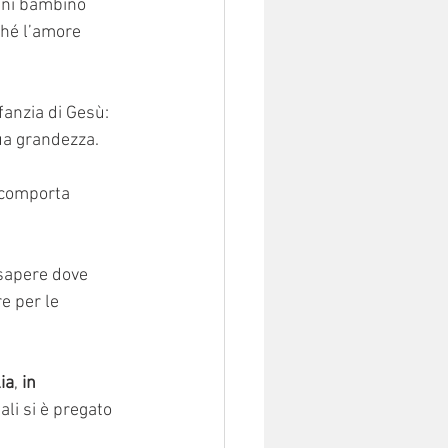
ogni bambino 
hé l’amore 
fanzia di Gesù: 
sua grandezza.
 comporta 
 sapere dove 
e per le 
ia
, 
in 
uali si è pregato 