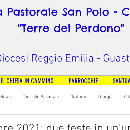
à Pastorale San Polo - 
"Terre del Perdono"
iocesi Reggio Emilia - Guast
 P. CHIESA IN CAMMINO
PARROCCHIE
SANTU
News
Consiglio Pastorale
Oratorio
Liturgia
Ca
arità
Formazione
Comunicazione
B. V. Pontenovo
re 2021: due feste in un'u