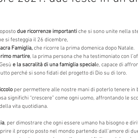
mmalati
e su 5.
roposto 
due ricorrenze importanti 
che si sono unite nella st
he si festeggia il 26 dicembre, 
acra Famiglia,
 che ricorre la prima domenica dopo Natale.
primo martire
, la prima persona che ha testimoniato con l’of
n Gesù
 e la sacralità di una famiglia special
e, capace di affron
 tutto perché si sono fidati del progetto di Dio su di loro.
iccolo
 per permettere alle nostre mani di poterlo tenere in b
sa significhi “crescere” come ogni uomo, affrontando le sco
 della vita quotidiana.
ia
, per dimostrare che ogni essere umano ha bisogno e dirit
oprire il proprio posto nel mondo partendo dall’amore di du