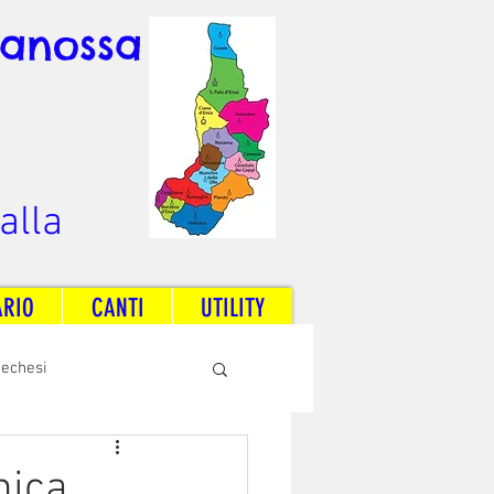
Canossa
alla
ARIO
CANTI
UTILITY
techesi
Radio Dream Together
nica