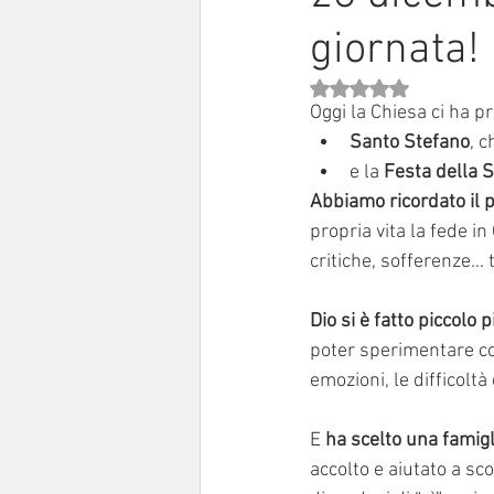
giornata!
Sinodo 2021-23
Anziani e a
Valutazione NaN stell
Oggi la Chiesa ci ha p
Santo Stefano
, c
e la 
Festa della S
Abbiamo ricordato il 
propria vita la fede i
critiche, sofferenze...
Dio si è fatto piccolo p
poter sperimentare co
emozioni, le difficoltà
E 
ha scelto una famigl
accolto e aiutato a sc