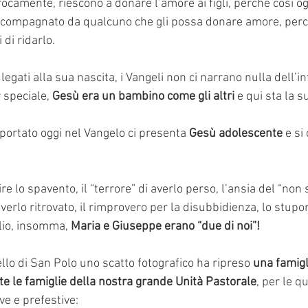
procamente, riescono a donare l’amore ai figli, perché così 
ccompagnato da qualcuno che gli possa donare amore, perc
 di ridarlo. 
legati alla sua nascita, i Vangeli non ci narrano nulla dell’in
 speciale, 
Gesù era un bambino come gli altri
 e qui sta la 
iportato oggi nel Vangelo ci presenta 
Gesù adolescente
 e si
re lo spavento, il “terrore” di averlo perso, l’ansia del “non
 averlo ritrovato, il rimprovero per la disubbidienza, lo stupor
glio, insomma, 
Maria e Giuseppe erano “due di noi”!
llo di San Polo uno scatto fotografico ha ripreso 
una famigl
te le famiglie della nostra grande Unità Pastorale
, per le q
ve e prefestive: