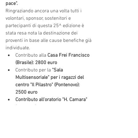
pace".
Ringraziando ancora una volta tutti i 
volontari, sponsor, sostenitori e 
partecipanti di questa 25^ edizione è 
stata resa nota la destinazione dei 
proventi in base alle cause benefiche già 
individuate.
Contributo alla 
Casa Frei Francisco 
(Brasile): 2800 euro
Contributo per la 
"Sala 
Multisensoriale" per i ragazzi del 
centro "Il Pilastro" (Pontenovo): 
2500 euro
Contributo all'oratorio "H. Camara" 
(San Polo): 18977 euro 
per Robot 
tagliaerba, arredamenti esterni 
(tavoli, sedie,...), sistemazione tetto 
oratorio, pompa antiallagamento.
News