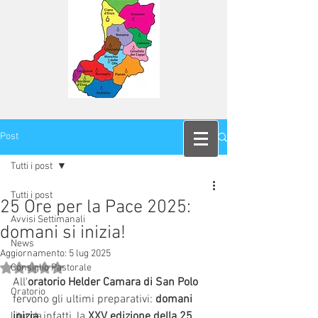
Post
Tutti i post
Tutti i post
25 Ore per la Pace 2025:
Avvisi Settimanali
domani si inizia!
News
Aggiornamento:
5 lug 2025
Valutazione NaN stelle su 5.
Consiglio Pastorale
All'
oratorio Helder Camara di San Polo
Oratorio
fervono gli ultimi preparativi: 
domani 
inizia
, infatti, la 
XXV edizione della 25 
Liturgia