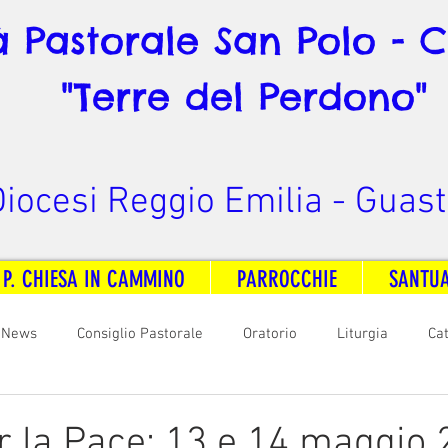
à Pastorale San Polo - 
"Terre del Perdono"
iocesi Reggio Emilia - Guast
 P. CHIESA IN CAMMINO
PARROCCHIE
SANTU
News
Consiglio Pastorale
Oratorio
Liturgia
Ca
arità
Formazione
Comunicazione
B. V. Pontenovo
r la Pace: 13 e 14 maggio 