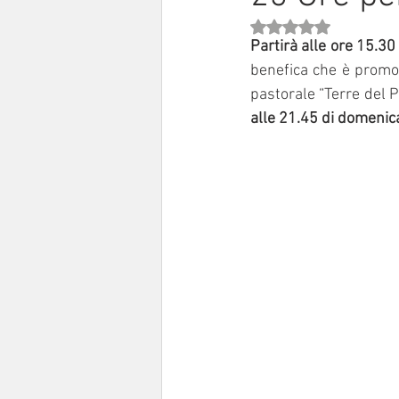
Valutazione NaN stell
Sinodo 2021-23
Anziani e a
Partirà alle ore 15.30
benefica che è promos
pastorale “Terre del P
alle 21.45 di domenica