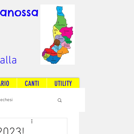
Canossa
alla
ARIO
CANTI
UTILITY
techesi
Radio Dream Together
2023!