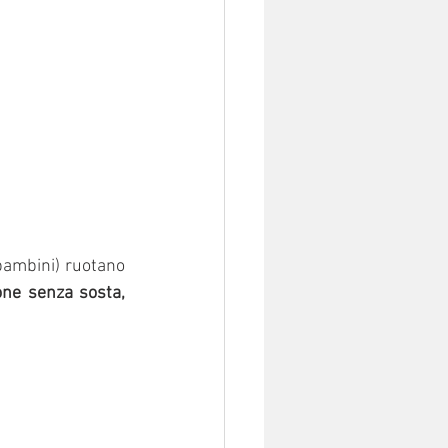
 bambini) ruotano 
eventi culturali (sportivi e di solidarietà) ed una ristorazione senza sosta, 