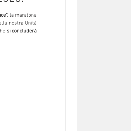
ce”, 
la maratona 
lla nostra Unità 
he 
si concluderà 