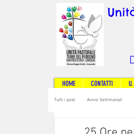
Unit
D
HOME
CONTATTI
U.
Tutti i post
Avvisi Settimanali
Sposi e Adulti
Servizi
C
25 Ore pe