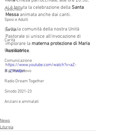
nella chiesa parrocchiale, alle ore 20:30, 
si è tenuta la celebrazione della 
Santa 
Catechesi
Messa
 animata anche dai canti.
Sposi e Adulti
Tutta la comunità della nostra Unità 
Servizi
Pastorale si unisce all'invocazione di 
Carità
implorare la 
materna protezione di Maria 
Formazione
Ausiliatrice
.
Comunicazione
https://www.youtube.com/watch?v=aZ-
B. V. Pontenovo
FuZMWQVI
Radio Dream Together
Sinodo 2021-23
Anziani e ammalati
News
Liturgia