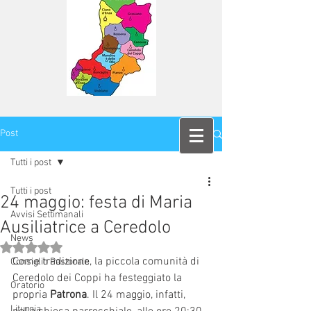
Post
Tutti i post
Tutti i post
24 maggio: festa di Maria
Avvisi Settimanali
Ausiliatrice a Ceredolo
News
Valutazione NaN stelle su 5.
Come tradizione, la piccola comunità di 
Consiglio Pastorale
Ceredolo dei Coppi ha festeggiato la 
Oratorio
propria 
Patrona
. Il 24 maggio, infatti, 
Liturgia