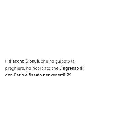
Il 
diacono Giosuè, 
che ha guidato la 
preghiera, ha ricordato che 
l'ingresso di 
don Carlo è fissato per venerdì 29 
settembre
 alle 
ore 20:30
 nella 
chiesa 
parrocchiale di San Polo.
News
Liturgia
Comunicazione