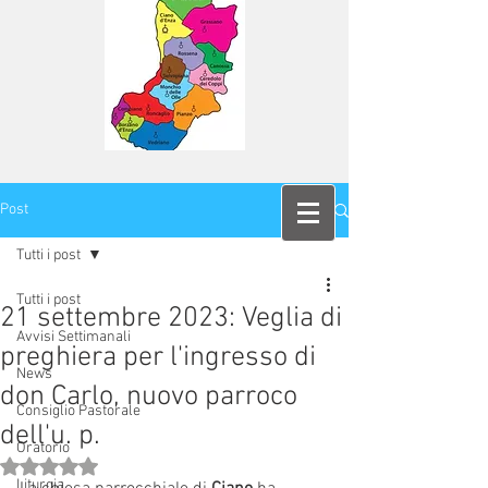
Post
Tutti i post
Tutti i post
21 settembre 2023: Veglia di
Avvisi Settimanali
preghiera per l'ingresso di
News
don Carlo, nuovo parroco
Consiglio Pastorale
dell'u. p.
Oratorio
Valutazione NaN stelle su 5.
Liturgia