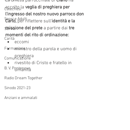
La chiesa parrocchiale di 
Ciano
 ha 
accolto la 
veglia di preghiera per 
Catechesi
l'ingresso del nostro nuovo parroco don 
Sposi e Adulti
Carlo, 
per riflettere sull'
identità e la 
missione del prete
 a partire dai 
tre 
Servizi
momenti del rito di ordinazione:
Carità
eccomi
Formazione
ministro della parola e uomo di 
preghiera
Comunicazione
rivestito di Cristo e fratello in 
B. V. Pontenovo
umanità
Radio Dream Together
Sinodo 2021-23
Anziani e ammalati