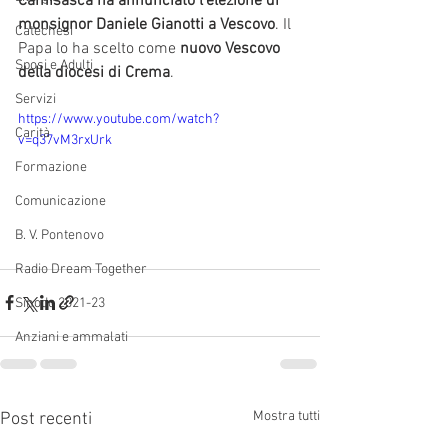
Camisasca ha annunciato l'elezione di 
monsignor Daniele Gianotti a Vescovo
. Il 
Catechesi
Papa lo ha scelto come 
nuovo Vescovo 
Sposi e Adulti
della diocesi di Crema
.
Servizi
https://www.youtube.com/watch?
Carità
v=q37vM3rxUrk
Formazione
Comunicazione
B. V. Pontenovo
Radio Dream Together
Sinodo 2021-23
Anziani e ammalati
Mostra tutti
Post recenti