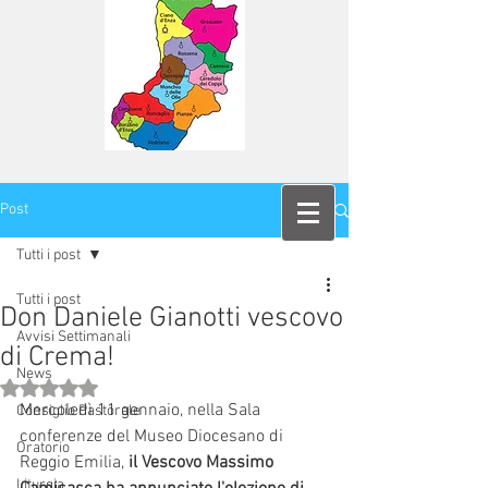
Post
Tutti i post
Tutti i post
Don Daniele Gianotti vescovo
Avvisi Settimanali
di Crema!
News
Valutazione NaN stelle su 5.
Mercoledì 11 gennaio, nella Sala 
Consiglio Pastorale
conferenze del Museo Diocesano di 
Oratorio
Reggio Emilia,
 il Vescovo Massimo 
Liturgia