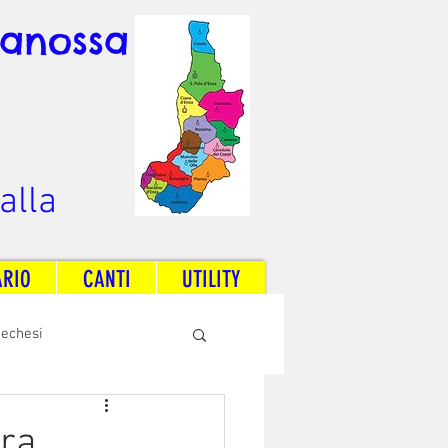
Canossa
alla
ARIO
CANTI
UTILITY
techesi
Radio Dream Together
ora