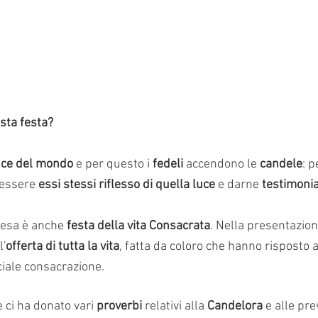
sta festa?
uce del mondo
 e per questo i 
fedeli
 accendono le 
candele
: p
 essere 
essi stessi riflesso di quella luce 
e darne
 testimoni
iesa è anche 
festa della vita Consacrata
. Nella presentazion
l'
offerta di tutta la vita
, fatta da coloro che hanno risposto a
ciale consacrazione. 
 ci ha donato vari 
proverbi
 relativi alla 
Candelora
 e alle pre