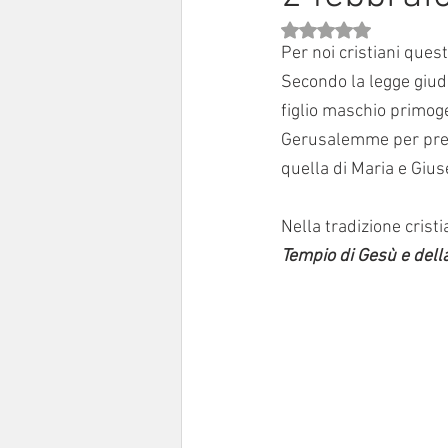
Valutazione NaN stell
Sinodo 2021-23
Anziani e a
Per noi cristiani quest
Secondo la legge giuda
figlio maschio primoge
Gerusalemme per prese
quella di Maria e Gius
Nella tradizione cris
Tempio di Gesù e della