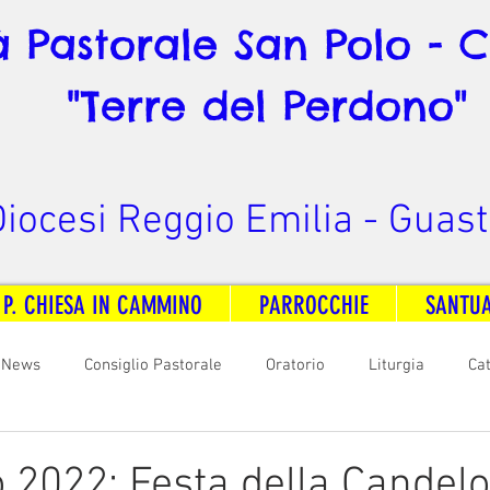
à Pastorale San Polo - 
"Terre del Perdono"
iocesi Reggio Emilia - Guast
 P. CHIESA IN CAMMINO
PARROCCHIE
SANTU
News
Consiglio Pastorale
Oratorio
Liturgia
Ca
arità
Formazione
Comunicazione
B. V. Pontenovo
o 2022: Festa della Candel