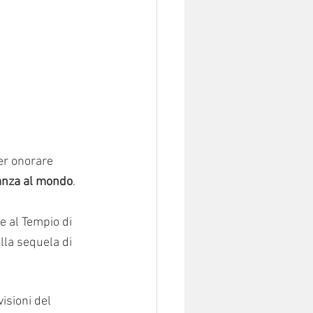
er onorare 
anza al mondo
.
e al Tempio di 
lla sequela di 
visioni del 