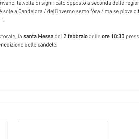
vano, talvolta di significato opposto a seconda delle region
è sole a Candelora / dell'inverno semo fòra / ma se piove o t
".
torale, la 
santa Messa 
del 
2 febbraio
 delle
 ore 18:30 
press
nedizione delle candele
.