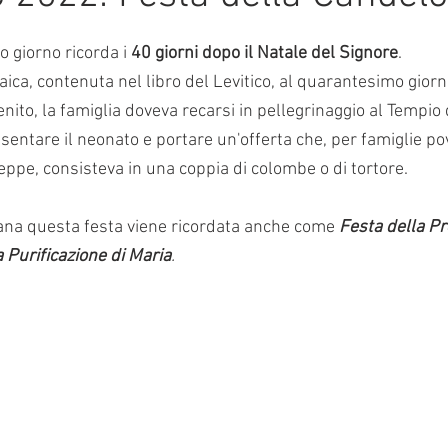
e su 5.
mmalati
o giorno ricorda i 
40 giorni dopo il Natale del Signore
. 
ica, contenuta nel libro del Levitico, al quarantesimo giorno
nito, la famiglia doveva recarsi in pellegrinaggio al Tempio 
ntare il neonato e portare un'offerta che, per famiglie p
eppe, consisteva in una coppia di colombe o di tortore. 
tiana questa festa viene ricordata anche come
Festa della Pr
 Purificazione di Maria
.