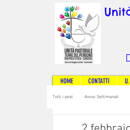
Unit
D
HOME
CONTATTI
U.
Tutti i post
Avvisi Settimanali
Sposi e Adulti
Servizi
C
2 febbrai