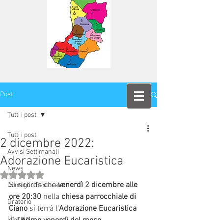
Post
Tutti i post
Tutti i post
2 dicembre 2022:
Avvisi Settimanali
Adorazione Eucaristica
News
Valutazione NaN stelle su 5.
Si ricorda che 
venerdì 2 dicembre alle 
Consiglio Pastorale
ore 20:30 
nella 
chiesa parrocchiale di 
Oratorio
Ciano
 si terrà l'
Adorazione Eucaristica
Liturgia