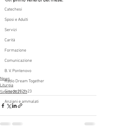
del 
primo venerdì del mese.
Catechesi
Sposi e Adulti
Servizi
Carità
Formazione
Comunicazione
B. V. Pontenovo
News
Radio Dream Together
Liturgia
Sinodo 2021-23
Sinodo 2021-23
Anziani e ammalati