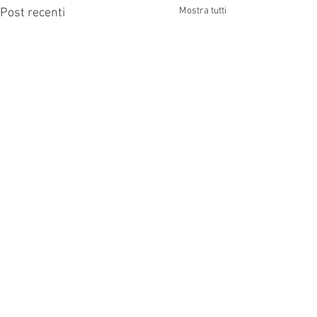
Mostra tutti
Post recenti
Commenti
0.0/5 (0)