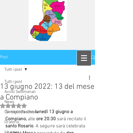
Post
Tutti i post
Tutti i post
13 giugno 2022: 13 del mese
Avvisi Settimanali
a Compiano
News
Valutazione NaN stelle su 5.
Si ricorda che
 lunedì 13 giugno a 
Consiglio Pastorale
Compiano,
 alle 
ore 20:30
 sarà recitato il 
Oratorio
santo Rosario
. A seguire sarà celebrata 
Liturgia