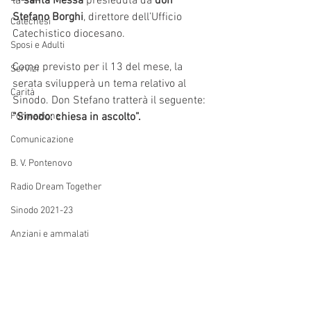
la 
santa Messa 
presieduta da 
don 
Stefano Borghi
, direttore dell’Ufficio 
Catechesi
Catechistico diocesano. 
Sposi e Adulti
Come previsto per il 13 del mese, la 
Servizi
serata svilupperà un tema relativo al 
Carità
Sinodo. Don Stefano tratterà il seguente: 
Formazione
“Sinodo: chiesa in ascolto”.
Comunicazione
B. V. Pontenovo
Radio Dream Together
Sinodo 2021-23
Anziani e ammalati