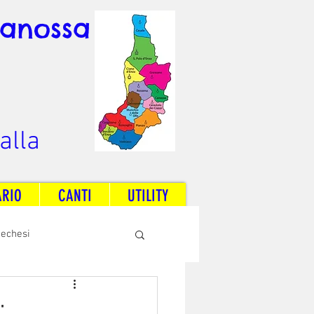
Canossa
alla
ARIO
CANTI
UTILITY
techesi
Radio Dream Together
: