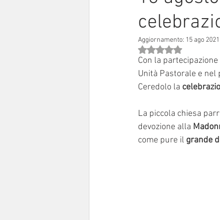
celebrazi
Sinodo 2021-23
Anziani e a
Aggiornamento:
15 ago 2021
Valutazione NaN stell
Con la partecipazione 
Unità Pastorale e nel p
Ceredolo la 
celebrazi
La piccola chiesa parr
devozione alla
 Madon
come pure il 
grande d