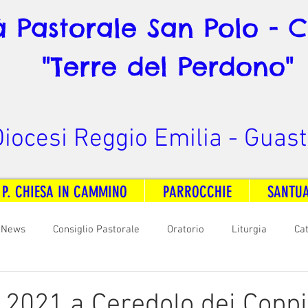
à Pastorale San Polo - 
"Terre del Perdono"
iocesi Reggio Emilia - Guast
 P. CHIESA IN CAMMINO
PARROCCHIE
SANTU
News
Consiglio Pastorale
Oratorio
Liturgia
Ca
arità
Formazione
Comunicazione
B. V. Pontenovo
 2021 a Ceredolo dei Coppi