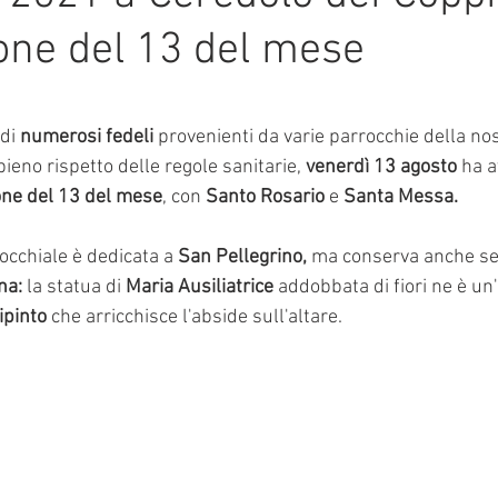
one del 13 del mese
mmalati
e su 5.
di 
numerosi fedeli 
provenienti da varie parrocchie della no
ieno rispetto delle regole sanitarie, 
venerdì 13 agosto
 ha a
one del 13 del mese
, con 
Santo Rosario
 e 
Santa Messa. 
occhiale è dedicata a
 San Pellegrino, 
ma conserva anche seg
na:
 la statua di 
Maria Ausiliatrice
 addobbata di fiori ne è un
ipinto
 che arricchisce l'abside sull'altare.