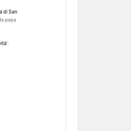
a di San 
da papa 
ità
".