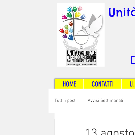
Unit
D
HOME
CONTATTI
U.
Tutti i post
Avvisi Settimanali
Sposi e Adulti
Servizi
C
13 agosto