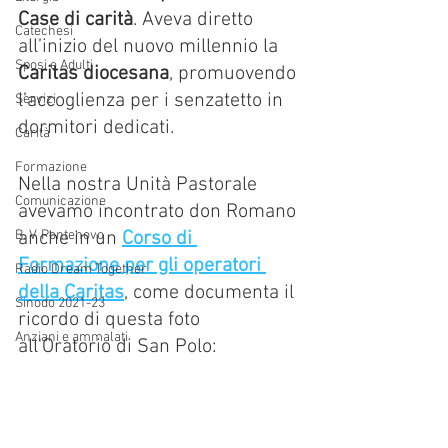
Case di carità
. Aveva diretto 
Catechesi
all’inizio del nuovo millennio la 
Sposi e Adulti
Caritas diocesana
, promuovendo 
l’accoglienza per i senzatetto in 
Servizi
dormitori dedicati. 
Carità
Formazione
Nella nostra Unità Pastorale 
Comunicazione
avevamo incontrato don Romano 
B. V. Pontenovo
anche in un 
Corso di 
Formazione per gli operatori 
Radio Dream Together
della Caritas
, come documenta il 
Sinodo 2021-23
ricordo di questa foto 
Anziani e ammalati
all'Oratorio di San Polo: