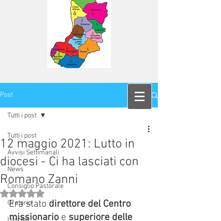
Post
Tutti i post
Tutti i post
12 maggio 2021: Lutto in
Avvisi Settimanali
diocesi - Ci ha lasciati con
News
Romano Zanni
Consiglio Pastorale
Valutazione NaN stelle su 5.
Era stato 
direttore del Centro 
Oratorio
missionario
 e 
superiore delle 
Liturgia