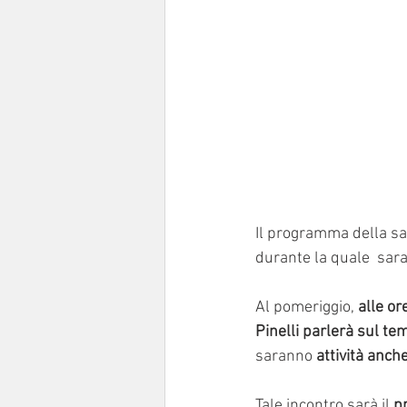
Il programma della sa
durante la quale  sara
Al pomeriggio, 
alle or
Pinelli parlerà sul tem
saranno
 attività anch
Tale incontro sarà il
 p