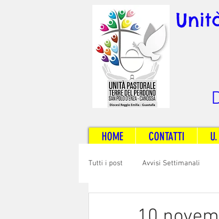
Unit
D
HOME
CONTATTI
U.
Tutti i post
Avvisi Settimanali
Sposi e Adulti
Servizi
C
10 novemb