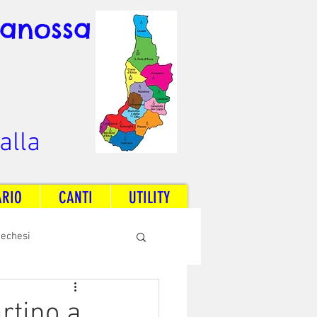
Canossa
alla
ARIO
CANTI
UTILITY
techesi
Radio Dream Together
rtino a