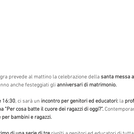
gra prevede al mattino la celebrazione della 
santa messa al
nno anche festeggiati gli 
anniversari di matrimonio.
e 16:30
, ci sarà un 
incontro per genitori ed educatori:
 la 
prof
a "Per cosa batte il cuore dei ragazzi di oggi?". 
Contemporan
e per bambini e ragazzi.
rimo di una serie di tre
 rivolti a genitori ed educatori di tutt