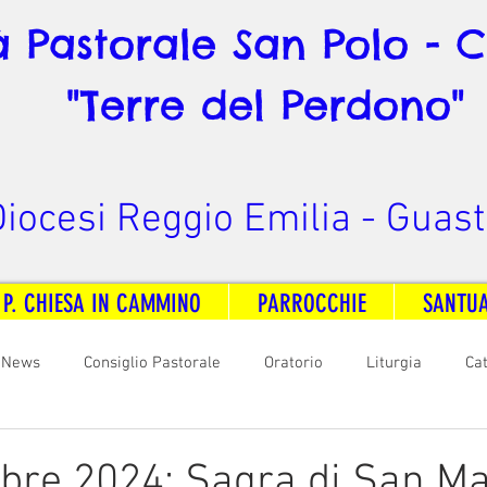
à Pastorale San Polo - 
"Terre del Perdono"
iocesi Reggio Emilia - Guast
 P. CHIESA IN CAMMINO
PARROCCHIE
SANTU
News
Consiglio Pastorale
Oratorio
Liturgia
Ca
arità
Formazione
Comunicazione
B. V. Pontenovo
re 2024: Sagra di San Ma