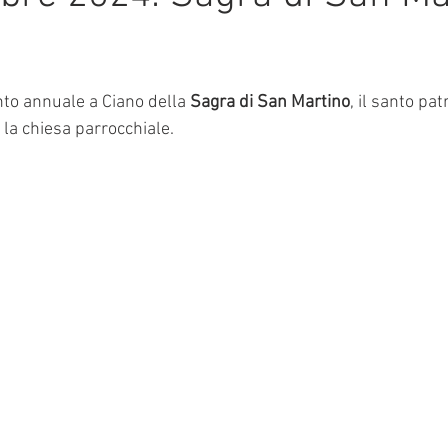
mmalati
e su 5.
to annuale a Ciano della 
Sagra di San Martino
, il santo pa
 la chiesa parrocchiale.