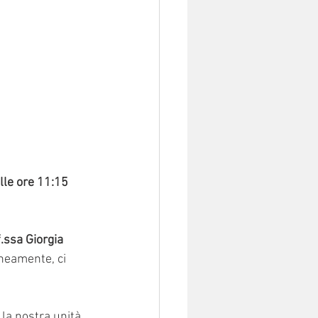
le ore 11:15 
.ssa Giorgia 
eamente, ci 
a la nostra unità 