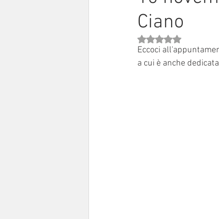
Ciano
Sinodo 2021-23
Anziani e a
Valutazione NaN stell
Eccoci all'appuntamen
a cui è anche dedicata