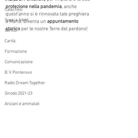
protezione nella pandemia
, anche 
Catechesi
quest'anno si è rinnovata tale preghiera 
Sposi e Adulti
a Maria. Diventa un 
appuntamento 
storico
 per le nostre Terre del perdono!
Servizi
Carità
Formazione
Comunicazione
B. V. Pontenovo
Radio Dream Together
Sinodo 2021-23
Anziani e ammalati