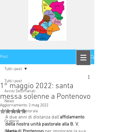
Post
Tutti i post
Tutti i post
1° maggio 2022: santa
Avvisi Settimanali
messa solenne a Pontenovo
News
Aggiornamento:
2 mag 2022
Valutazione NaN stelle su 5.
Consiglio Pastorale
A due anni di distanza dall'
affidamento 
Oratorio
della nostra unità pastorale alla B. V. 
Maria di Pontenovo 
per implorare la sua 
Liturgia