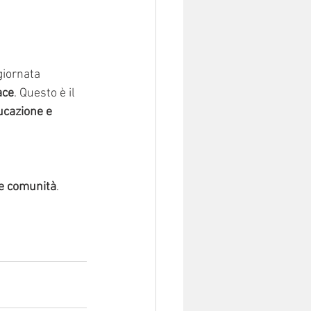
giornata 
ace
. Questo è il 
ucazione e 
re comunità
.