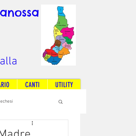
Canossa
alla
ARIO
CANTI
UTILITY
techesi
Radio Dream Together
 Madre