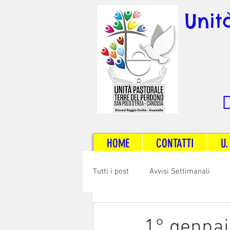
Unit
D
HOME
CONTATTI
U.
Tutti i post
Avvisi Settimanali
Sposi e Adulti
Servizi
C
1° gennai