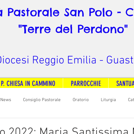
à Pastorale San Polo - 
"Terre del Perdono"
iocesi Reggio Emilia - Guast
 P. CHIESA IN CAMMINO
PARROCCHIE
SANTU
News
Consiglio Pastorale
Oratorio
Liturgia
Ca
arità
Formazione
Comunicazione
B. V. Pontenovo
o 2022: Maria Santissima