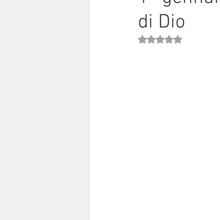
di Dio
Sinodo 2021-23
Anziani e a
Valutazione NaN stell