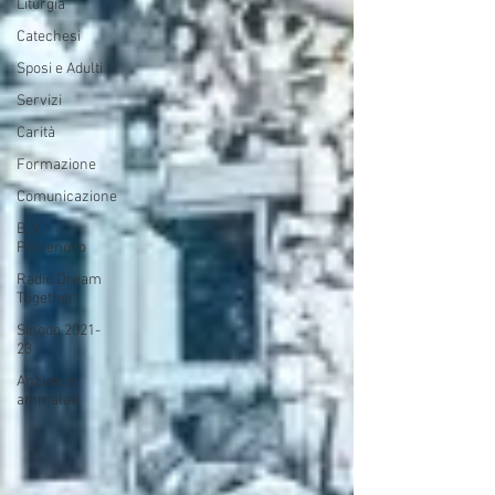
Liturgia
Catechesi
Sposi e Adulti
Servizi
Carità
Formazione
Comunicazione
B. V.
Pontenovo
Radio Dream
Together
Sinodo 2021-
23
Anziani e
ammalati