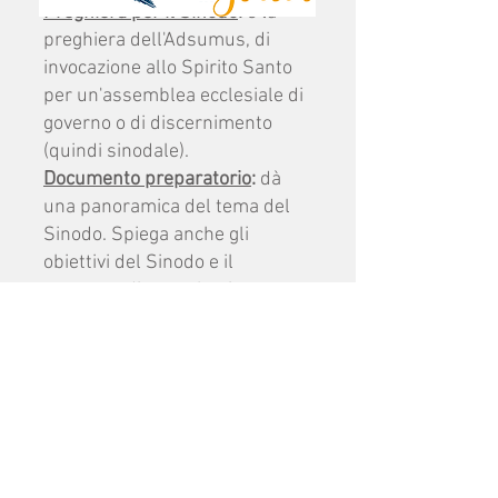
Preghiera per il Sinodo
:
è la
preghiera dell'Adsumus
, di
invocazione allo Spirito Santo
per un'assemblea ecclesiale di
governo o di discernimento
(quindi sinodale).
Documento preparatorio
:
dà
una panoramica del tema del
Sinodo. Spiega anche gli
obiettivi del Sinodo e il
processo di consultazione.
Vademecum
: fornisce tutte le
informazioni di base per
aiutare a organizzare la
consultazione nella propria
diocesi.
Indicazioni metodologiche per
diocesi, parrocchie e referenti