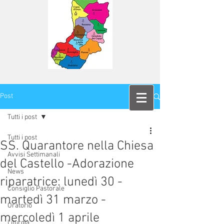
Post
Tutti i post
Tutti i post
SS. Quarantore nella Chiesa
Avvisi Settimanali
del Castello -Adorazione
News
riparatrice: lunedì 30 -
Consiglio Pastorale
martedì 31 marzo -
Oratorio
mercoledì 1 aprile
Liturgia