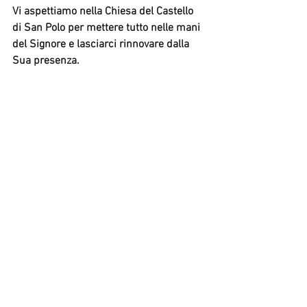
Vi aspettiamo nella Chiesa del Castello 
di San Polo per mettere tutto nelle mani 
del Signore e lasciarci rinnovare dalla 
Sua presenza.
News
Consiglio Pastorale
Liturgia
Mostra tutti
Post recenti