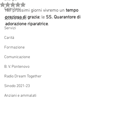
Valutazione NaN stelle su 5.
Catechesi
Nei prossimi giorni vivremo un
 tempo 
prezioso di grazia: 
le 
SS. Quarantore di 
Sposi e Adulti
adorazione riparatrice
. 
Servizi
Carità
Formazione
Comunicazione
B. V. Pontenovo
Radio Dream Together
Sinodo 2021-23
Anziani e ammalati