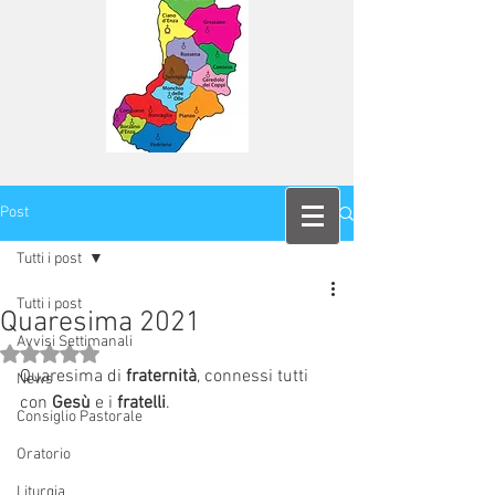
Post
Tutti i post
Tutti i post
Quaresima 2021
Avvisi Settimanali
Valutazione NaN stelle su 5.
Quaresima di 
fraternità
, connessi tutti 
News
con
 Gesù
 e i 
fratelli
.
Consiglio Pastorale
Oratorio
Liturgia