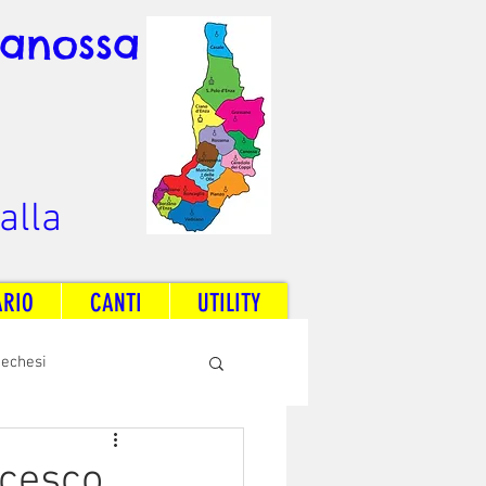
Canossa
alla
ARIO
CANTI
UTILITY
techesi
Radio Dream Together
ncesco