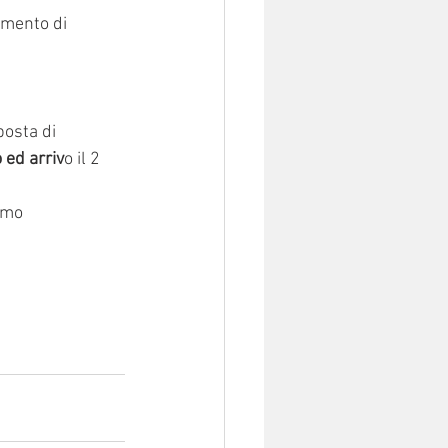
amento di 
posta di
 ed arriv
o il 2 
imo 