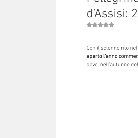
d’Assisi:
Sinodo 2021-23
Anziani e a
Valutazione NaN stell
Con il solenne rito nel
aperto l'anno commemo
dove, nell'autunno de