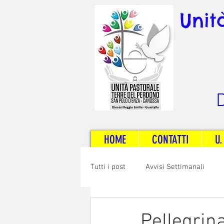
Unit
D
HOME
CONTATTI
U.
Tutti i post
Avvisi Settimanali
Sposi e Adulti
Servizi
C
Pellegrin