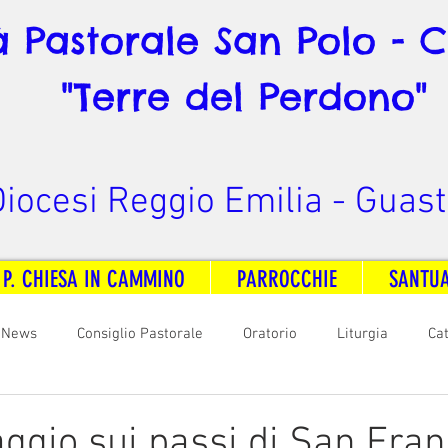
à Pastorale San Polo - 
"Terre del Perdono"
iocesi Reggio Emilia - Guast
 P. CHIESA IN CAMMINO
PARROCCHIE
SANTU
News
Consiglio Pastorale
Oratorio
Liturgia
Ca
arità
Formazione
Comunicazione
B. V. Pontenovo
aggio sui passi di San Fra