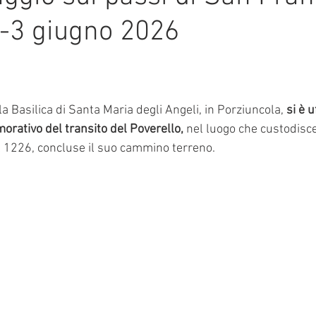
 2-3 giugno 2026
mmalati
e su 5.
la Basilica di Santa Maria degli Angeli, in Porziuncola, 
si è 
rativo del transito del Poverello,
 nel luogo che custodisc
l 1226, concluse il suo cammino terreno.