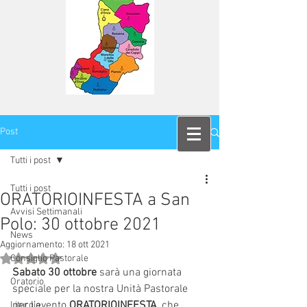
Post
Tutti i post
Tutti i post
ORATORIOINFESTA a San
Avvisi Settimanali
Polo: 30 ottobre 2021
News
Aggiornamento:
18 ott 2021
Valutazione NaN stelle su 5.
Consiglio Pastorale
Sabato 30 ottobre 
sarà una giornata 
Oratorio
speciale per la nostra Unità Pastorale 
per l’evento 
ORATORIOINFESTA
, che 
Liturgia