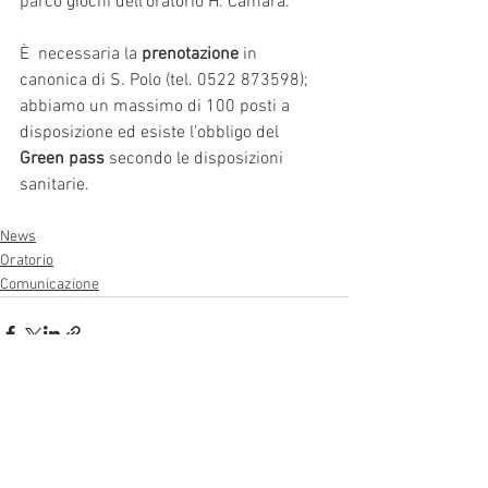
parco giochi dell’oratorio H. Camara. 
È  necessaria la 
prenotazione
 in 
canonica di S. Polo (tel. 0522 873598); 
abbiamo un massimo di 100 posti a 
disposizione ed esiste l’obbligo del 
Green pass
 secondo le disposizioni 
sanitarie.
News
Oratorio
Comunicazione
Mostra tutti
Post recenti