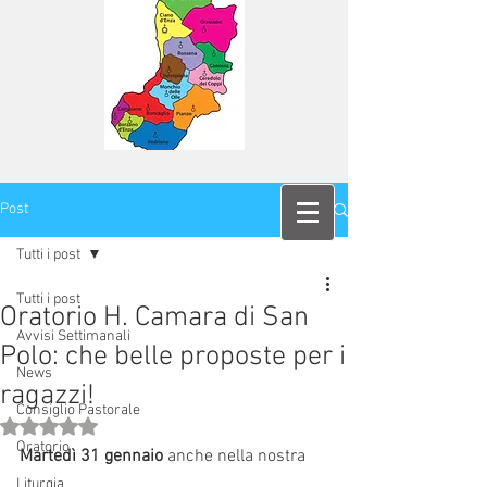
Post
Tutti i post
Tutti i post
Oratorio H. Camara di San
Avvisi Settimanali
Polo: che belle proposte per i
News
ragazzi!
Consiglio Pastorale
Valutazione NaN stelle su 5.
Oratorio
Martedì 31 gennaio
 anche nella nostra 
Liturgia