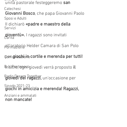
unità pastorale festeggeremo 
san 
Catechesi
Giovanni Bosco
, che papa Giovanni Paolo 
Sposi e Adulti
II dichiarò
 «padre e maestro della 
Servizi
gioventù». 
I ragazzi sono invitati 
Carità
all'oratorio Helder Camara di San Polo 
Formazione
per 
giochi in cortile e merenda per tutti!
Comunicazione
B. V. Pontenovo
Inoltre, ogni giovedì verrà proposto 
il 
Radio Dream Together
giovedì dei ragazzi,
 un'occasione per
Sinodo 2021-23
giochi in amicizia e merenda! Ragazzi, 
Anziani e ammalati
non mancate!