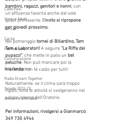
bambini, ragazzi, genitori e nonni
, con 
Catechesi
un'affluenza favorita anche dal sole 
Sposi e Adulti
quasi primaverile, 
l'invito si ripropone 
per giovedì prossimo.
Servizi
Carità
Nel pomeriggio 
tornei di Biliardino, Tam 
Tam e Laboratori!
 A seguire 
"La Riffa dei 
Formazione
pupazzi"
, che mette in palio un 
bel 
Comunicazione
peluche
. Non può mancare poi la 
B. V. Pontenovo
merenda
, con tè caldo per tutti!
Radio Dream Together
Naturalmente, se il clima sarà troppo 
Sinodo 2021-23
rigido, tutte le attività si svolgeranno nel 
salone interno dell'Oratorio.
Anziani e ammalati
Per informazioni, rivolgersi a Gianmarco: 
349 730 4944