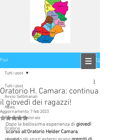
Post
Tutti i post
Tutti i post
Oratorio H. Camara: continua
Avvisi Settimanali
il giovedì dei ragazzi!
News
Aggiornamento:
7 feb 2023
Valutazione NaN stelle su 5.
Consiglio Pastorale
Dopo la bellissima esperienza di 
giovedì 
Oratorio
scorso all'Oratorio Helder Camara
, 
quando gli spazi esterni erano 
gremiti di 
Liturgia