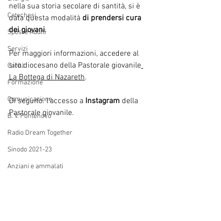
nella sua storia secolare di santità, si è 
Catechesi
data questa modalità 
di prendersi cura 
dei giovani
.
Sposi e Adulti
Servizi
Per maggiori informazioni, accedere al 
sito diocesano della Pastorale giovanile
Carità
La Bottega di Nazareth
.
Formazione
Comunicazione
Di seguito. l'accesso a
 Instagram
 della 
Pastorale giovanile.
B. V. Pontenovo
Radio Dream Together
Sinodo 2021-23
Anziani e ammalati