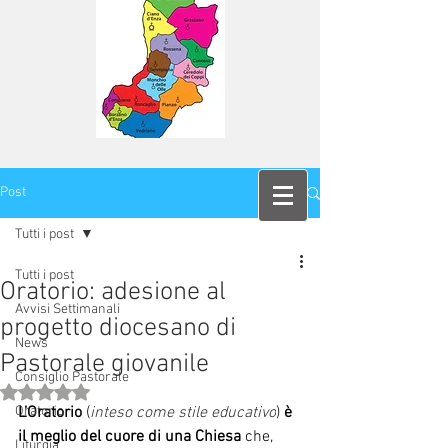
Post
Tutti i post
Tutti i post
Oratorio: adesione al
Avvisi Settimanali
progetto diocesano di
News
Pastorale giovanile
Consiglio Pastorale
Valutazione NaN stelle su 5.
Oratorio
L’Oratorio 
(
inteso come stile educativo
) 
è 
il meglio del cuore di una Chiesa
 che, 
Liturgia