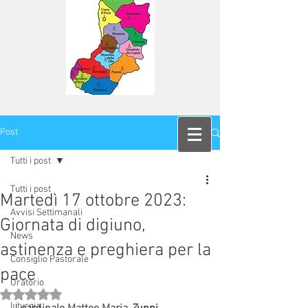
Post
Tutti i post
Tutti i post
Martedì 17 ottobre 2023:
Avvisi Settimanali
Giornata di digiuno,
News
astinenza e preghiera per la
Consiglio Pastorale
pace
Oratorio
Valutazione NaN stelle su 5.
Liturgia