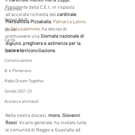
Il 
cardinale Matteo Maria 
Z
uppi
, 
Presidente della C.E.I., in risposta 
Catechesi
all'accorata richiesta del 
cardinale  
Sposi e Adulti
Pierbattista Pizzaballa
, 
Patriarca Latino 
di Gerusalemme,
 ha deciso di 
Servizi
promuovere una 
Giornata nazionale di 
Carità
digiuno, preghiera e astinenza per la 
Formazione
pace e la riconciliazione. 
Comunicazione
B. V. Pontenovo
Radio Dream Together
Sinodo 2021-23
Anziani e ammalati
Nella nostra diocesi,
 mons. Giovanni 
Rossi
, Vicario generale, ha invitato tutte 
le comunità di Reggio e Guastalla ad 