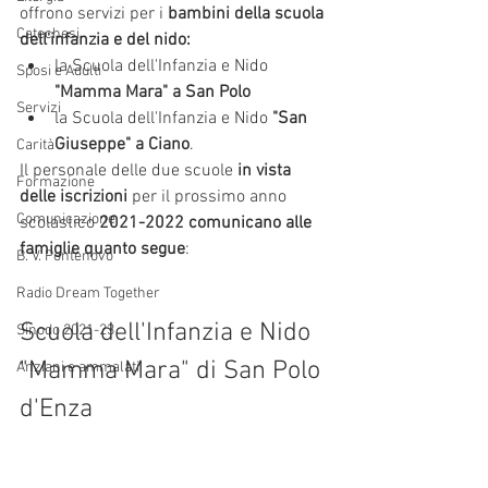
offrono servizi per i 
bambini della scuola 
Catechesi
dell'infanzia e del nido:
la Scuola dell'Infanzia e Nido 
Sposi e Adulti
"Mamma Mara" a San Polo
Servizi
la Scuola dell'Infanzia e Nido 
"San 
Giuseppe" a Ciano
.
Carità
Il personale delle due scuole 
in vista 
Formazione
delle iscrizioni
 per il prossimo anno 
Comunicazione
scolastico
 2021-2022 comunicano alle 
famiglie quanto segue
:
B. V. Pontenovo
Radio Dream Together
Scuola dell'Infanzia e Nido 
Sinodo 2021-23
"Mamma Mara" di San Polo 
Anziani e ammalati
d'Enza