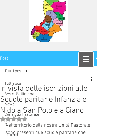
Post
Tutti i post
Tutti i post
In vista delle iscrizioni alle
Avvisi Settimanali
Scuole paritarie Infanzia e
News
Nido a San Polo e a Ciano
Consiglio Pastorale
Valutazione NaN stelle su 5.
Oratorio
Nel territorio della nostra Unità Pastorale 
sono presenti due scuole paritarie che 
Liturgia