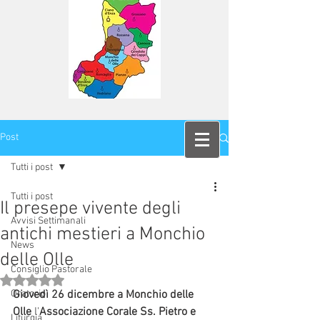
Post
Tutti i post
Tutti i post
Il presepe vivente degli
Avvisi Settimanali
antichi mestieri a Monchio
News
delle Olle
Consiglio Pastorale
Valutazione NaN stelle su 5.
Oratorio
Giovedì 26 dicembre a Monchio delle 
Olle
 l'
Associazione Corale Ss. Pietro e 
Liturgia