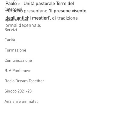
Paolo
 e l'
Unità pastorale Terre del 
Catechesi
Perdono
 presentano 
"Il presepe vivente 
degli antichi mestieri
", di tradizione 
Sposi e Adulti
ormai decennale. 
Servizi
Carità
Formazione
Comunicazione
B. V. Pontenovo
Radio Dream Together
Sinodo 2021-23
Anziani e ammalati