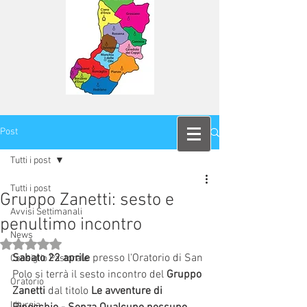
Post
Tutti i post
Tutti i post
Gruppo Zanetti: sesto e
Avvisi Settimanali
penultimo incontro
News
Valutazione NaN stelle su 5.
Sabato 22 aprile
 presso l'Oratorio di San 
Consiglio Pastorale
Polo si terrà il sesto incontro del 
Gruppo 
Oratorio
Zanetti
 dal titolo 
Le avventure di 
Liturgia