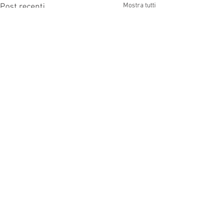
Mostra tutti
Post recenti
Commenti
0.0/5 (0)