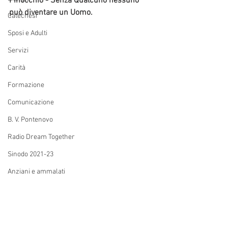
Pinocchio - Senza Qualcuno nessuno 
può diventare un Uomo.
Catechesi
Sposi e Adulti
Servizi
Carità
Formazione
Comunicazione
B. V. Pontenovo
Radio Dream Together
Sinodo 2021-23
Anziani e ammalati