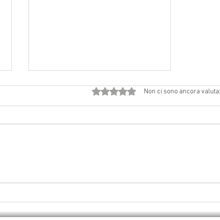
Valutazione 0 stelle su 5.
Non ci sono ancora valuta
2 agosto 2026 a Vedriano:
Solennità di Gesù Ss. Salvatore