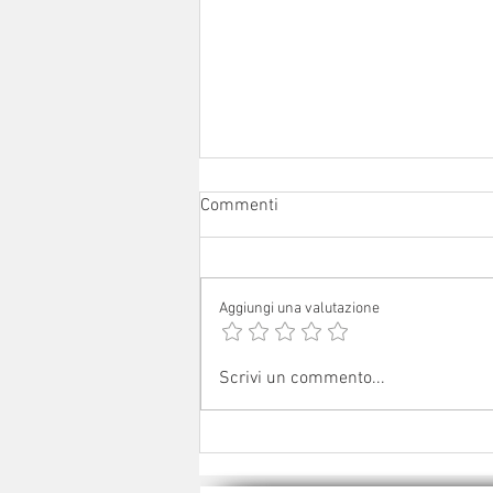
Commenti
Aggiungi una valutazione
Sabato 1° agosto 2026: festa
Scrivi un commento...
patronale a Ceredolo de' Coppi