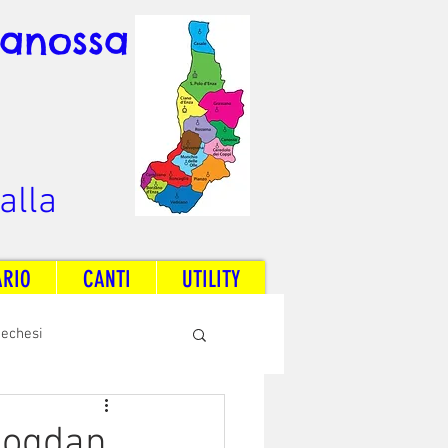
Canossa
alla
ARIO
CANTI
UTILITY
techesi
Radio Dream Together
Bogdan