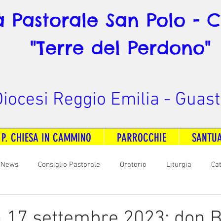
à Pastorale San Polo - 
"Terre del Perdono"
iocesi Reggio Emilia - Guast
 P. CHIESA IN CAMMINO
PARROCCHIE
SANTU
News
Consiglio Pastorale
Oratorio
Liturgia
Ca
arità
Formazione
Comunicazione
B. V. Pontenovo
 17 settembre 2023: don 