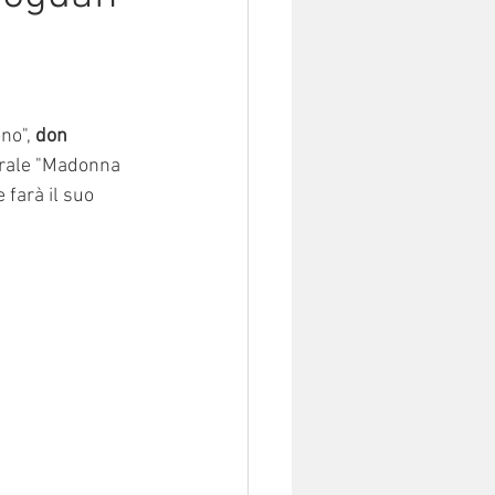
no", 
don 
orale "Madonna 
 farà il suo 