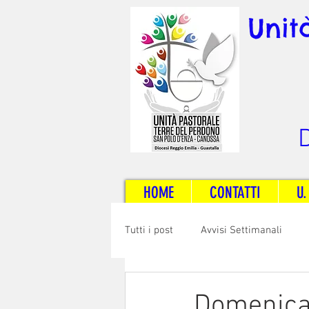
Unit
D
HOME
CONTATTI
U.
Tutti i post
Avvisi Settimanali
Sposi e Adulti
Servizi
C
Domenica