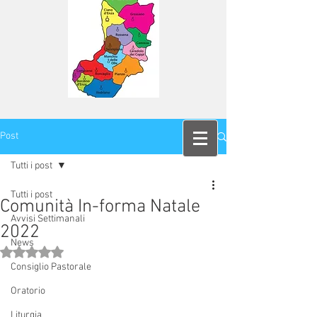
Post
Tutti i post
Tutti i post
Comunità In-forma Natale
Avvisi Settimanali
2022
News
Valutazione NaN stelle su 5.
Consiglio Pastorale
Oratorio
Liturgia