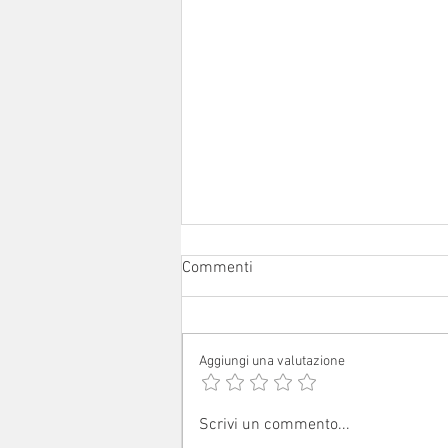
Commenti
Aggiungi una valutazione
Avvisi dal 1° al 16 agosto 2026
Scrivi un commento...