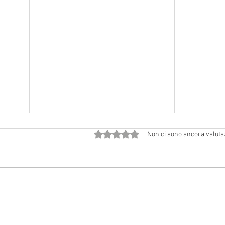
Valutazione 0 stelle su 5.
Non ci sono ancora valuta
Avvisi dal 18 luglio al 2 agosto
2026