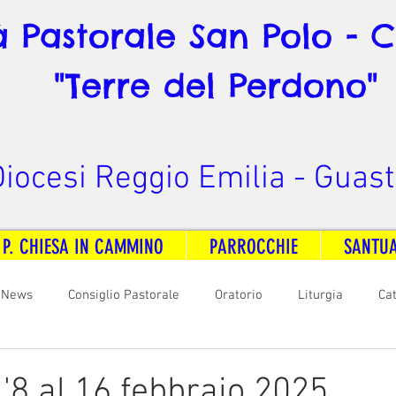
à Pastorale San Polo - 
"Terre del Perdono"
iocesi Reggio Emilia - Guast
 P. CHIESA IN CAMMINO
PARROCCHIE
SANTU
News
Consiglio Pastorale
Oratorio
Liturgia
Ca
arità
Formazione
Comunicazione
B. V. Pontenovo
l'8 al 16 febbraio 2025