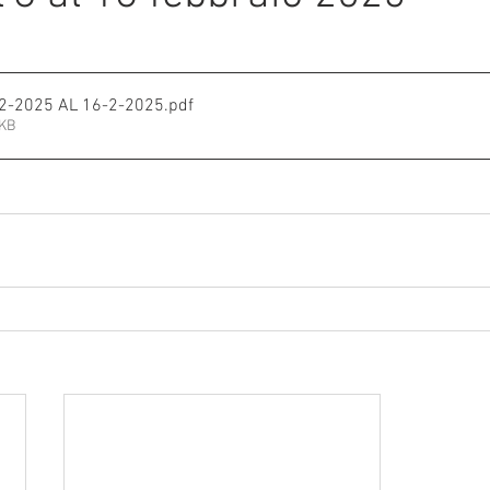
e su 5.
mmalati
02-2025 AL 16-2-2025
.pdf
3KB