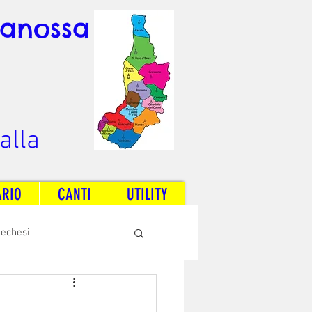
Canossa
alla
ARIO
CANTI
UTILITY
techesi
Radio Dream Together