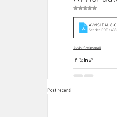
Valutazione NaN stell
Sinodo 2021-23
Anziani e a
AVVISI DAL 8-
Scarica PDF • 43
Avvisi Settimanali
Post recenti