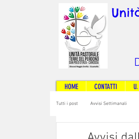
Unit
D
HOME
CONTATTI
U.
Tutti i post
Avvisi Settimanali
Sposi e Adulti
Servizi
C
Avvisi dal