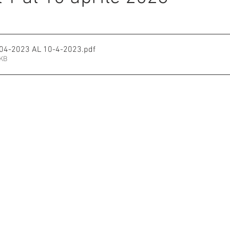
e su 5.
mmalati
-04-2023 AL 10-4-2023
.pdf
1KB