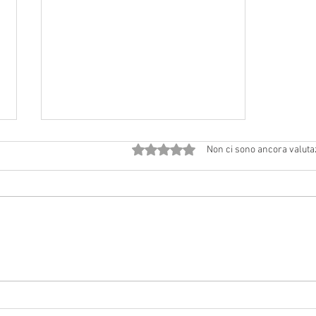
Valutazione 0 stelle su 5.
Non ci sono ancora valuta
Avvisi dal 18 luglio al 2 agosto
2026