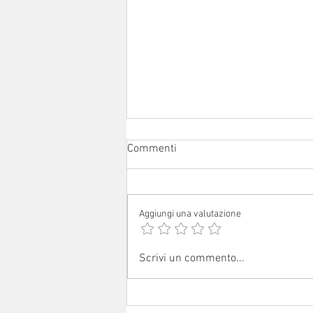
Commenti
Aggiungi una valutazione
Avvisi dal 1° al 16 agosto 2026
Scrivi un commento...