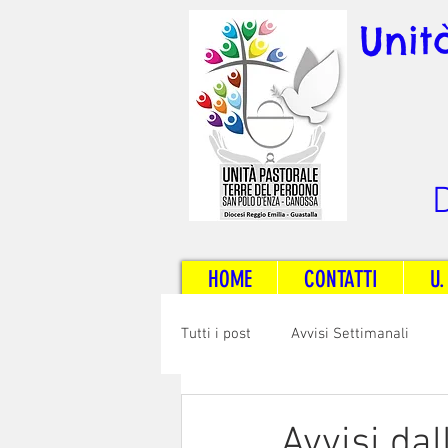
Unit
D
HOME
CONTATTI
U.
Tutti i post
Avvisi Settimanali
Sposi e Adulti
Servizi
C
Avvisi dal