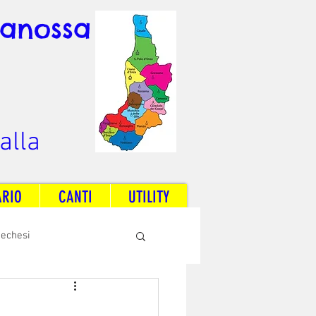
Canossa
alla
ARIO
CANTI
UTILITY
techesi
Radio Dream Together