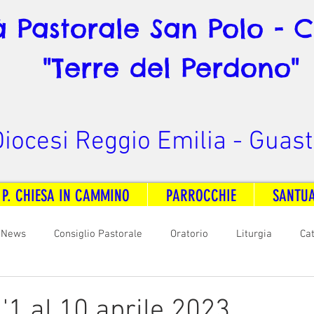
à Pastorale San Polo - 
"Terre del Perdono"
iocesi Reggio Emilia - Guast
 P. CHIESA IN CAMMINO
PARROCCHIE
SANTU
News
Consiglio Pastorale
Oratorio
Liturgia
Ca
arità
Formazione
Comunicazione
B. V. Pontenovo
l'1 al 10 aprile 2023