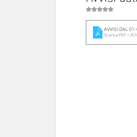
Valutazione NaN stell
Sinodo 2021-23
Anziani e a
AVVISI DAL 01
Scarica PDF • 35