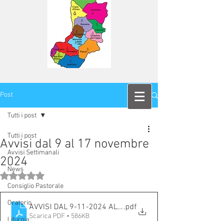
Post
Tutti i post
Tutti i post
Avvisi dal 9 al 17 novembre
Avvisi Settimanali
2024
News
Valutazione NaN stelle su 5.
Consiglio Pastorale
Oratorio
AVVISI DAL 9-11-2024 AL 17-11-2024
.pdf
Scarica PDF • 586KB
Liturgia