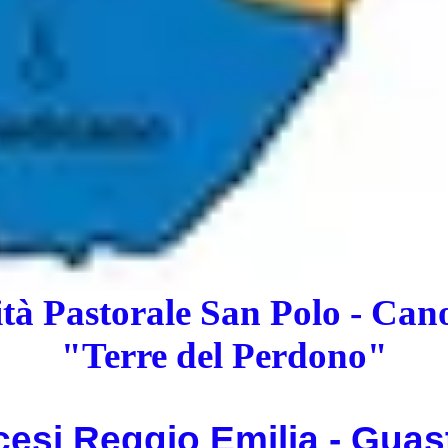
tà Pastorale San Polo - Can
"Terre del Perdono"
cesi Reggio Emilia - Guast