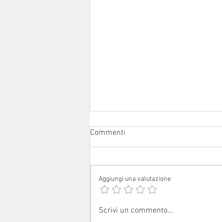
Commenti
Aggiungi una valutazione
Avvisi dal 1° al 16 agosto 2026
Scrivi un commento...