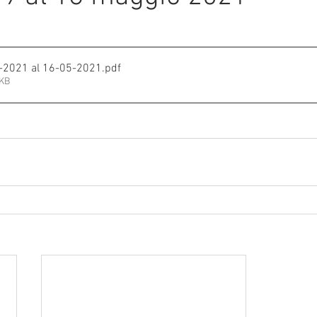
e su 5.
mmalati
-2021 al 16-05-2021
.pdf
5KB