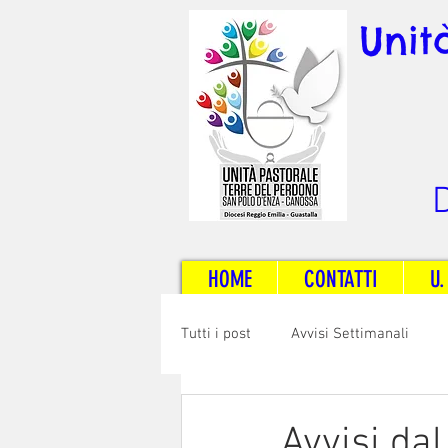
Unit
D
HOME
CONTATTI
U.
Tutti i post
Avvisi Settimanali
Sposi e Adulti
Servizi
C
Avvisi da