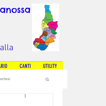
Canossa
alla
ARIO
CANTI
UTILITY
techesi
Radio Dream Together