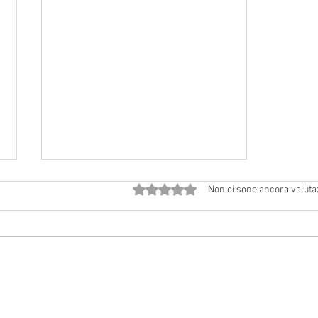
Valutazione 0 stelle su 5.
Non ci sono ancora valuta
Avvisi dal 18 luglio al 2 agosto
2026