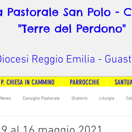
à Pastorale San Polo - 
"Terre del Perdono"
iocesi Reggio Emilia - Guast
 P. CHIESA IN CAMMINO
PARROCCHIE
SANTU
News
Consiglio Pastorale
Oratorio
Liturgia
Ca
arità
Formazione
Comunicazione
B. V. Pontenovo
l 9 al 16 maggio 2021