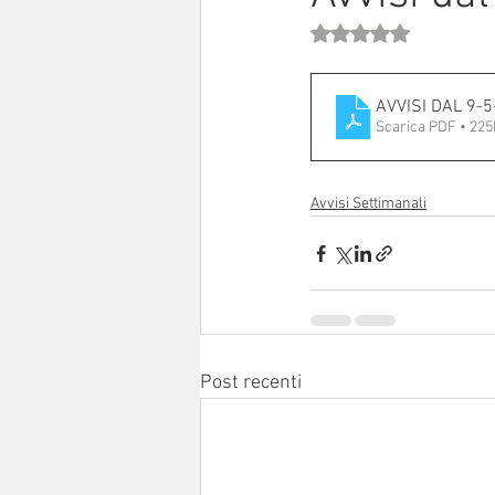
Valutazione NaN stell
Sinodo 2021-23
Anziani e a
AVVISI DAL 9-5
Scarica PDF • 22
Avvisi Settimanali
Post recenti