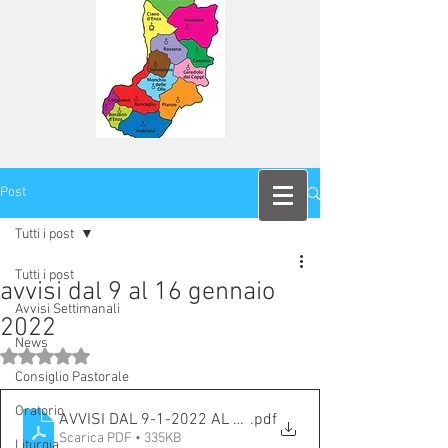
Post
Tutti i post
Tutti i post
avvisi dal 9 al 16 gennaio
Avvisi Settimanali
2022
News
Valutazione NaN stelle su 5.
Consiglio Pastorale
Oratorio
AVVISI DAL 9-1-2022 AL 16-1-2022
.pdf
Scarica PDF • 335KB
Liturgia