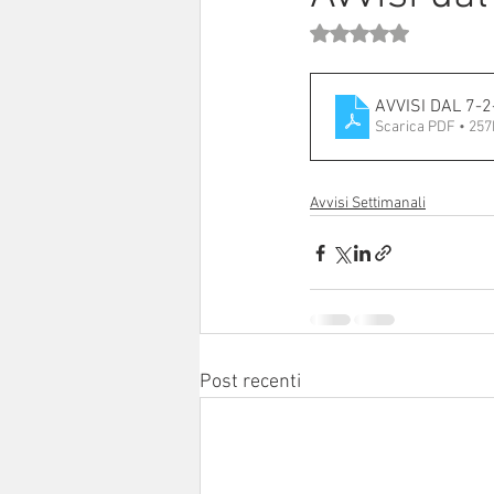
Valutazione NaN stell
Sinodo 2021-23
Anziani e a
AVVIS
Scarica PDF • 25
Avvisi Settimanali
Post recenti