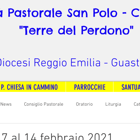
à Pastorale San Polo - 
"Terre del Perdono"
iocesi Reggio Emilia - Guast
 P. CHIESA IN CAMMINO
PARROCCHIE
SANTU
News
Consiglio Pastorale
Oratorio
Liturgia
Ca
arità
Formazione
Comunicazione
B. V. Pontenovo
 7 al 14 febbraio 2021