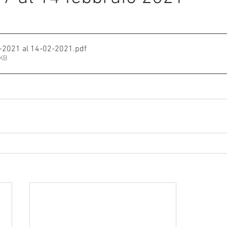
e su 5.
mmalati
I DAL 7-2-2021 al 14-02-2021
.pdf
7KB