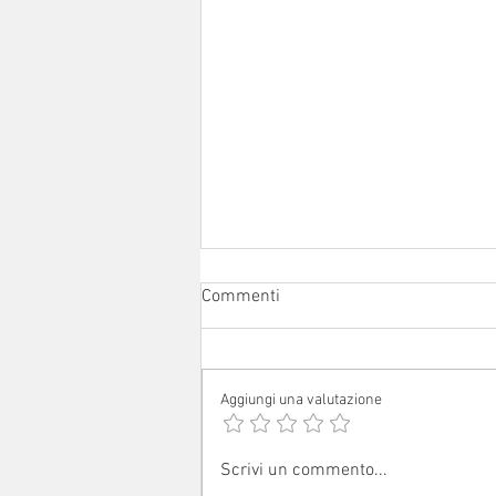
Commenti
Aggiungi una valutazione
Avvisi dal 1° al 16 agosto 2026
Scrivi un commento...