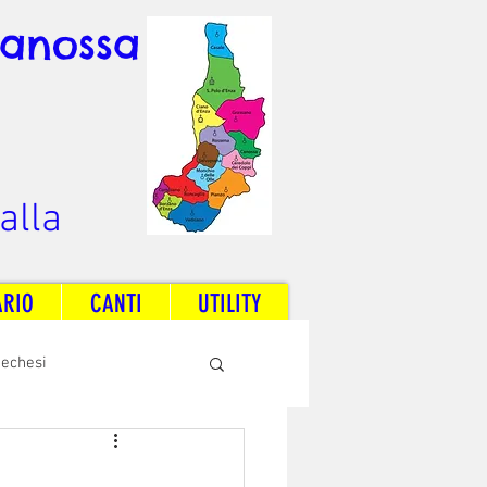
Canossa
alla
ARIO
CANTI
UTILITY
techesi
Radio Dream Together