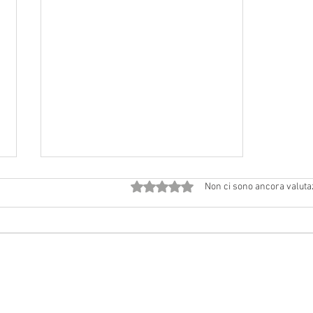
Valutazione 0 stelle su 5.
Non ci sono ancora valuta
Avvisi dal 18 luglio al 2 agosto
2026