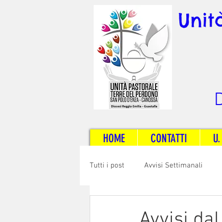
Unit
D
HOME
CONTATTI
U.
Tutti i post
Avvisi Settimanali
Sposi e Adulti
Servizi
C
Avvisi dal