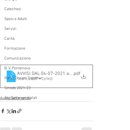
Catechesi
Sposi e Adulti
Servizi
Carità
Formazione
Comunicazione
B. V. Pontenovo
AVVISI DAL 04-07-2021 al 11-07-2021
.pdf
Radio Dream Together
Scarica PDF • 269KB
Sinodo 2021-23
Anziani e ammalati
Avvisi Settimanali