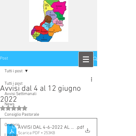
Post
Tutti i post
Tutti i post
Avvisi dal 4 al 12 giugno
Avvisi Settimanali
2022
News
Valutazione NaN stelle su 5.
Consiglio Pastorale
Oratorio
AVVISI DAL 4-6-2022 AL 12-6-2022
.pdf
Scarica PDF • 253KB
Liturgia