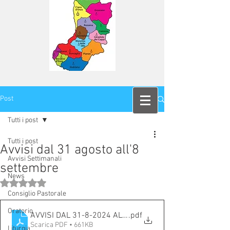
Post
Tutti i post
Tutti i post
Avvisi dal 31 agosto all'8
Avvisi Settimanali
settembre
News
Valutazione NaN stelle su 5.
Consiglio Pastorale
Oratorio
AVVISI DAL 31-8-2024 AL 8-9-2024
.pdf
Scarica PDF • 661KB
Liturgia